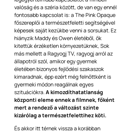
valóság és a széria között, de van egy ennél
fontosabb kapcsolat is: a The Pink Opaque
főszereplői a természetfeletti segítségével
képesek saját kezükbe venni a sorsukat. Ez
hiányzik Maddy és Owen életéből, ők
kitettük érzéketlen környezetüknek, Sok
más mellett a Ragyogj TV, ragyogj arról az
állapotról szól, amikor egy gyermek
életében bizonyos fejlődési szakaszok
kimaradnak, épp ezért még felnőttként is
gyermeki módon reagálnak egyes
szituációkra.
A kimozdíthatatlanság
központi eleme ennek a filmnek, főként
mert a rendező a változást szinte
kizárólag a természetfelettihez köti.
És akkor itt térnek vissza a korábban