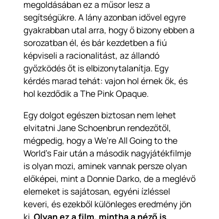
megoldásában ez a műsor lesz a
segítségükre. A lány azonban idővel egyre
gyakrabban utal arra, hogy ő bizony ebben a
sorozatban él, és bár kezdetben a fiú
képviseli a racionalitást, az állandó
győzködés őt is elbizonytalanítja. Egy
kérdés marad tehát: vajon hol érnek ők, és
hol kezdődik a The Pink Opaque.
Egy dolgot egészen biztosan nem lehet
elvitatni Jane Schoenbrun rendezőtől,
mégpedig, hogy a We’re All Going to the
World’s Fair után a második nagyjátékfilmje
is olyan mozi, aminek vannak persze olyan
előképei, mint a Donnie Darko, de a meglévő
elemeket is sajátosan, egyéni ízléssel
keveri, és ezekből különleges eredmény jön
ki.
Olyan ez a film, mintha a néző is