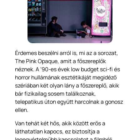
Érdemes beszélni arról is, mi az a sorozat,
The Pink Opaque, amit a főszereplők
néznek. A ‘90-es évek low budget sci-fi és
horror hullámának esztétikáját megidéző
szériában két olyan lány a főszereplő, akik
bár fizikailag sosem találkoznak,
telepatikus úton együtt harcolnak a gonosz
ellen.
Van tehát két hős, akik között erős a
láthatatlan kapocs, ez biztosítja a
legegyértelműbb kapcsolatot a filmbéli