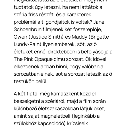
tudtatok úgy létezni, ha nem láttátok a
széria friss részét, és a karakterek
problémái a ti gondjaitok is voltak? Jane
Schoenbrun filmjének két főszereplője,
Owen (Justice Smith) és Maddy (Brigette
Lundy-Pain) ilyen emberek, sőt, az ő
életüket ennél direktebben is befolyásolja a
The Pink Opaque című sorozat. Ők idővel
elkezdenek abban hinni, hogy valóban a
sorozatban élnek, sőt a sorozat létezik az ő
testükön belül.
A két fiatal még kamaszként kezd el
beszélgetni a szériáról, majd a film során
különböző életszakaszokban látjuk őket,
amint saját magnéletbeli (leginkább a
szülőkhöz kapcsolódó) krízsiseik