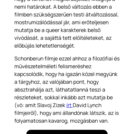
nemi határokat. A belső változás ebben a
filmben szükségszerűen testi átváltozással,
mostrumizálódással jár, ami erőteljesen
mutatja be a queer karakterek belső
vívódását, a sajáttá tett előítéleteket, az
előbújás lehetetlenségét.
Schonberun filmje ezzel ahhoz a filozófiai és
művészetelméleti felismeréshez
kapcsolódik, hogy ha igazán közel megyünk
a tárgyhoz, az valójában pont, hogy
absztrahálja azt, láthatatlanná teszi a
részleteket, sokkal inkább azt mutatja be
(vö: amit Slavoj Zizek
írt
David Lynch
filmjeiről), hogy ami állandónak látszik, az is
folyamatosan kavarog, mozgásban van.