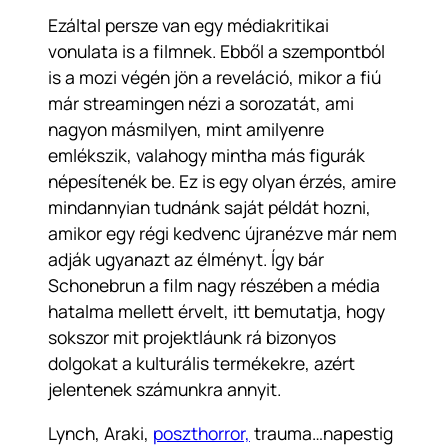
Ezáltal persze van egy médiakritikai
vonulata is a filmnek. Ebből a szempontból
is a mozi végén jön a reveláció, mikor a fiú
már streamingen nézi a sorozatát, ami
nagyon másmilyen, mint amilyenre
emlékszik, valahogy mintha más figurák
népesítenék be. Ez is egy olyan érzés, amire
mindannyian tudnánk saját példát hozni,
amikor egy régi kedvenc újranézve már nem
adják ugyanazt az élményt. Így bár
Schonebrun a film nagy részében a média
hatalma mellett érvelt, itt bemutatja, hogy
sokszor mit projektláunk rá bizonyos
dolgokat a kulturális termékekre, azért
jelentenek számunkra annyit.
Lynch, Araki,
poszthorror,
trauma…napestig