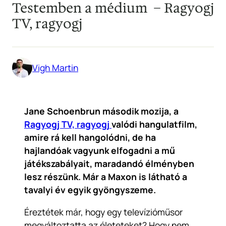
Testemben a médium – Ragyogj
TV, ragyogj
Vigh Martin
Jane Schoenbrun második mozija, a
Ragyogj TV, ragyogj
valódi hangulatfilm,
amire rá kell hangolódni, de ha
hajlandóak vagyunk elfogadni a mű
játékszabályait, maradandó élményben
lesz részünk. Már a Maxon is látható a
tavalyi év egyik gyöngyszeme.
Éreztétek már, hogy egy televízióműsor
megváltoztatta az életeteket? Hogy nem