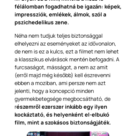
félálomban fogadhatná be igazán: képek,
impressziók, emlékek, álmok, szól a
pszichedelikus zene.
Néha nem tudjuk teljes biztonsággal
elhelyezni az eseményeket az idővonalon,
de nem is ez a kulcs, ezt a filmet nem lehet
a klasszikus elvárások mentén befogadni. A
furcsaságot, másságot, a nem az amit
(erről majd még később) kell észrevenni
ebben a moziban, ami persze nem azt
jelenti, hogy a koncepció minden
gyermekbetegsége megbocsátható, de
r
észemről ezerszer inkább egy ilyen
kockáztató, és helyenként el-elbukó
film, mint a szokásos biztonságjáték.