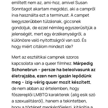
említett
nem az, ami
-hoz, amivel Susan
Sonntagot akartam megidézi, aki a campről
írva használta ezt a terminust. A campet
leegyszerűbben túlzásnak, giccsnek
gondoljuk, de ezzel némileg egyszerűsítjük a
jelenségét, mert egy érzékenységről, a
különösre való nyitottságról van szó. És
hogy miért citálom mindezt ide?
Mert az esztétikai campnek szoros
kapcsolata van a queer filmhez.
Márpedig
Schonebrun – persze ha beleolvasunk az
életrajzába, ezen nem igazán lepődünk
meg – ízig-vérig quuer mozit készített
,
de nem abban az értelemben, hogy
főszereplői LMBTQ karakterek (alig esik szó
a szexualitásról), hanem a tekintetben,
hogy a történet megkérdőjelezi, kitágítja a