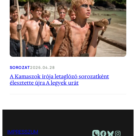
SOROZAT
2026.04.28
A Kamaszok írója letaglózó sorozatként
élesztette újra A legyek urát
Facebook
Bluesky
Instagram
IMPRESSZUM