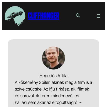
Cliffhanger
Hegedűs Attila
A kőkemény Spíler, akinek még a film is a
szíve csücske. Az ifjú firkász, aki filmek
és sorozatok terén mindenevő, és
hallani sem akar az elfogultságról –