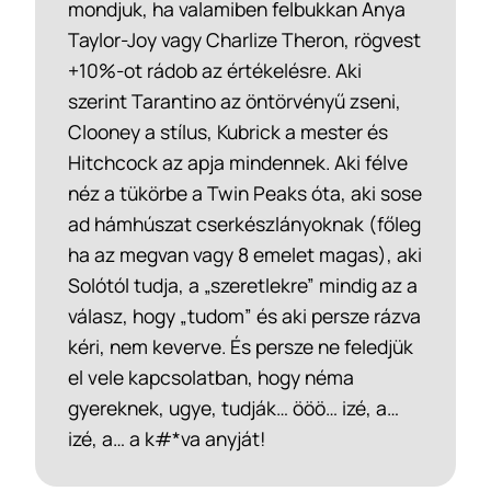
mondjuk, ha valamiben felbukkan Anya
Taylor-Joy vagy Charlize Theron, rögvest
+10%-ot rádob az értékelésre. Aki
szerint Tarantino az öntörvényű zseni,
Clooney a stílus, Kubrick a mester és
Hitchcock az apja mindennek. Aki félve
néz a tükörbe a Twin Peaks óta, aki sose
ad hámhúszat cserkészlányoknak (főleg
ha az megvan vagy 8 emelet magas), aki
Solótól tudja, a „szeretlekre” mindig az a
válasz, hogy „tudom” és aki persze rázva
kéri, nem keverve. És persze ne feledjük
el vele kapcsolatban, hogy néma
gyereknek, ugye, tudják… ööö… izé, a…
izé, a… a k#*va anyját!