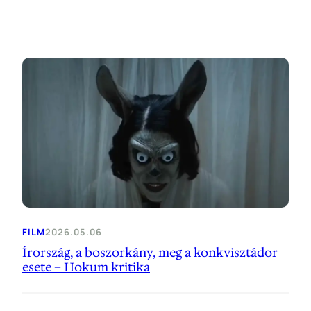
FILM
2026.05.06
Írország, a boszorkány, meg a konkvisztádor
esete – Hokum kritika