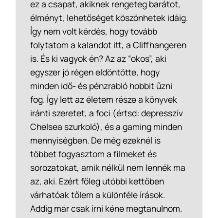
ez a csapat, akiknek rengeteg barátot,
élményt, lehetőséget köszönhetek idáig.
Így nem volt kérdés, hogy tovább
folytatom a kalandot itt, a Cliffhangeren
is. És ki vagyok én? Az az “okos”, aki
egyszer jó régen eldöntötte, hogy
minden idő- és pénzrabló hobbit űzni
fog. Így lett az életem része a könyvek
iránti szeretet, a foci (értsd: depresszív
Chelsea szurkoló), és a gaming minden
mennyiségben. De még ezeknél is
többet fogyasztom a filmeket és
sorozatokat, amik nélkül nem lennék ma
az, aki. Ezért főleg utóbbi kettőben
várhatóak tőlem a különféle írások.
Addig már csak írni kéne megtanulnom.