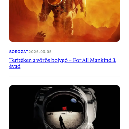
SOROZAT
2026.03.08
Terítéken a vörös bolygó – For All Mankind 3.
évad