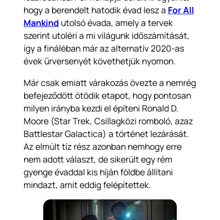
hogy a berendelt hatodik évad lesz a
For All
Mankind
utolsó évada, amely a tervek
szerint utoléri a mi világunk időszámítását,
így a fináléban már az alternatív 2020-as
évek űrversenyét követhetjük nyomon.
Már csak emiatt várakozás övezte a nemrég
befejeződött ötödik etapot, hogy pontosan
milyen irányba kezdi el építeni Ronald D.
Moore (Star Trek, Csillagközi romboló, azaz
Battlestar Galactica) a történet lezárását.
Az elmúlt tíz rész azonban nemhogy erre
nem adott választ, de sikerült egy rém
gyenge évaddal kis híján földbe állítani
mindazt, amit eddig felépítettek.