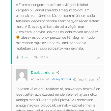
A Frommal engem konkrétan a világból ki lehet
kergetni pl., annál szarabbul meg írt dolgot, ami
okosnak akar tűnni, de közben semmiről nem szóló,
felszínes idegesítő ostoba szart nagyon régen láttam
már… A 3. évadig bírtam, de ott a végén már
kiszálltam, annyira unalmas és időhúzó volt az egész
Ízlések és pofonok persze, de tényleg nem tudom
mit esznek rajta az emberek, amikor ebben a
műfajban csak jobb sorozatok vannak nála.
Reply
1
Deck Janiels
Válasz neki
Milány Botond
1 month ago
Teljesen véletlenül találtam rá, amikor egy fesztiválon
levetítették az előzetest mindenféle felhajtás nélkül.
Addigra már túl voltam pár Epix/MGM+ sorozaton —
amúgy nagyon jó cuccaik vannak — szóval ennek is
adtam egy esélyt. Az első évad kifejezetten bejött,