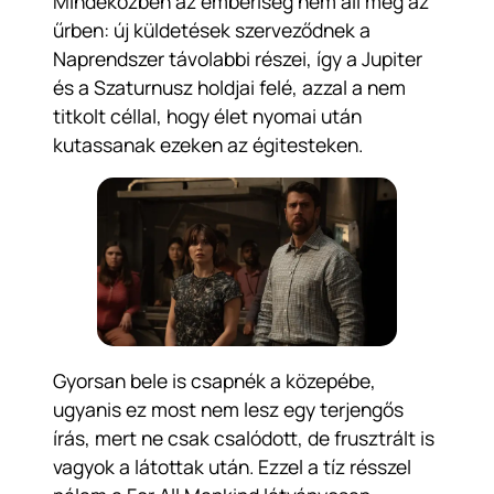
Mindeközben az emberiség nem áll meg az
űrben: új küldetések szerveződnek a
Naprendszer távolabbi részei, így a Jupiter
és a Szaturnusz holdjai felé, azzal a nem
titkolt céllal, hogy élet nyomai után
kutassanak ezeken az égitesteken.
Gyorsan bele is csapnék a közepébe,
ugyanis ez most nem lesz egy terjengős
írás, mert ne csak csalódott, de frusztrált is
vagyok a látottak után. Ezzel a tíz résszel