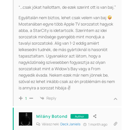
“…csak jókat hallottam, de ezek szerint ott is van baj.”
Egyáltalán nem biztos, lehet csak velem van baj
Mostanában egyre több Apple TV sorozatot hagyok
abba, a StarCity is idetartozik. Szerintem az idei
sorozatok minősége gyengébb mint mondjuk a
tavalyi sorozatoké. Alig van 1-2 eddig amiért
lelkesedni tudnék, de más gyártóknál is hasonlót
tapasztaltam. Ugyanakkor azt látom, hogy a
nagyközönség szívesebben fogyasztja az olyan
sorozatokat mint a Widow’s Bay vagy a From
negyedik évada. Nekem ezek már nem jönnek be,
szóval ez lehet inkább csak az én problémám és nem
is annyira a sorozat hibája ✌
Reply
1
Milány Botond
Author
Válasz neki
Deck Janiels
1 month ago