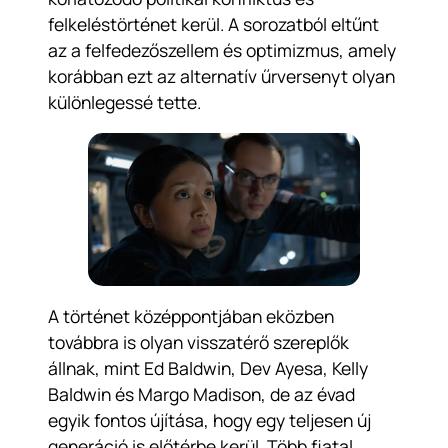
felkeléstörténet kerül. A sorozatból eltűnt
az a felfedezőszellem és optimizmus, amely
korábban ezt az alternatív űrversenyt olyan
különlegessé tette.
A történet középpontjában eközben
továbbra is olyan visszatérő szereplők
állnak, mint Ed Baldwin, Dev Ayesa, Kelly
Baldwin és Margo Madison, de az évad
egyik fontos újítása, hogy egy teljesen új
generáció is előtérbe kerül. Több fiatal