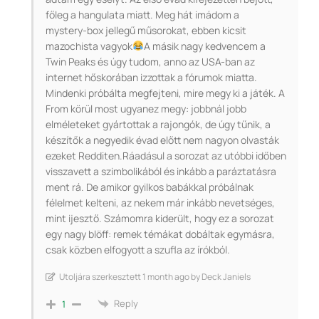
főleg a hangulata miatt. Meg hát imádom a
mystery‑box jellegű műsorokat, ebben kicsit
mazochista vagyok
A másik nagy kedvencem a
Twin Peaks és úgy tudom, anno az USA-ban az
internet hőskorában izzottak a fórumok miatta.
Mindenki próbálta megfejteni, mire megy ki a játék. A
From körül most ugyanez megy: jobbnál jobb
elméleteket gyártottak a rajongók, de úgy tűnik, a
készítők a negyedik évad előtt nem nagyon olvasták
ezeket Redditen.Ráadásul a sorozat az utóbbi időben
visszavett a szimbolikából és inkább a paráztatásra
ment rá. De amikor gyilkos babákkal próbálnak
félelmet kelteni, az nekem már inkább nevetséges,
mint ijesztő. Számomra kiderült, hogy ez a sorozat
egy nagy blöff: remek témákat dobáltak egymásra,
csak közben elfogyott a szufla az írókból.
Utoljára szerkesztett 1 month ago by Deck Janiels
Reply
1