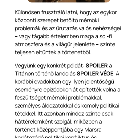
Különösen frusztráló látni, hogy az egykor
központi szerepet betöltő mérnöki
problémák és az űrutazás valós nehézségei
– vagy tágabb értelemben maga a sci-fi
atmoszféra és a világűr jelenléte – szinte
teljesen eltűntek a történetből.
Vegyünk egy konkrét példát:
SPOILER
a
Titánon történő landolás
SPOILER
VÉGE
. A
korábbi évadokban egy ilyen jelentőségű
eseményre epizódokon át építették volna a
feszültséget mérnöki problémákkal,
személyes áldozatokkal és komoly politikai
tétekkel. Itt azonban mindez szinte csak
háttérelemként szolgál, miközben a
történet középpontjába egy Marsra
korlátozódó politikai konfliktus és