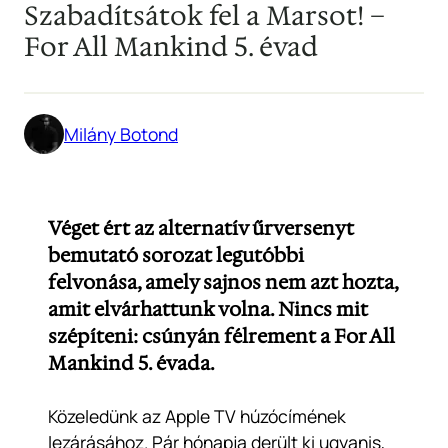
Szabadítsátok fel a Marsot! –
For All Mankind 5. évad
Milány Botond
Véget ért az alternatív űrversenyt
bemutató sorozat legutóbbi
felvonása, amely sajnos nem azt hozta,
amit elvárhattunk volna. Nincs mit
szépíteni: csúnyán félrement a For All
Mankind 5. évada.
Közeledünk az Apple TV húzócímének
lezárásához. Pár hónapja derült ki ugyanis,