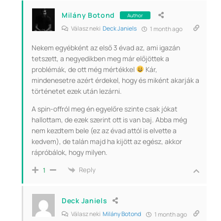
Milány Botond
Author
Válasz neki
Deck Janiels
1 month ago
Nekem egyébként az első 3 évad az, ami igazán
tetszett, a negyedikben meg már előjöttek a
problémák, de ott még mértékkel
Kár,
mindenesetre azért érdekel, hogy és miként akarják a
történetet ezek után lezárni.
A spin-offról meg én egyelőre szinte csak jókat
hallottam, de ezek szerint ott is van baj. Abba még
nem kezdtem bele (ez az évad attól is elvette a
kedvem), de talán majd ha kijött az egész, akkor
rápróbálok, hogy milyen.
Reply
1
Deck Janiels
Válasz neki
Milány Botond
1 month ago