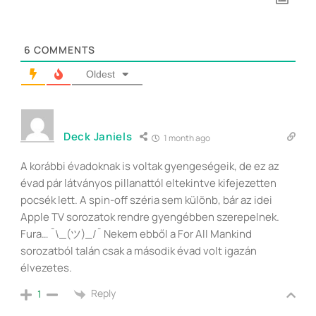
6
COMMENTS
Oldest
Deck Janiels
1 month ago
A korábbi évadoknak is voltak gyengeségeik, de ez az
évad pár látványos pillanattól eltekintve kifejezetten
pocsék lett. A spin-off széria sem különb, bár az idei
Apple TV sorozatok rendre gyengébben szerepelnek.
Fura… ¯\_(ツ)_/¯ Nekem ebből a For All Mankind
sorozatból talán csak a második évad volt igazán
élvezetes.
Reply
1