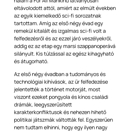
nálam a For All Mankind látványosan
eltávolodott attól, amiért az elmúlt években
az egyik kiemelkedő sci-fi sorozatnak
tartottam. Amíg az első négy évad egy
remekül kitalált és izgalmas sci-fi volt a
felfedezésről és az ezzel járó veszélyekről,
addig ez az etap egy marsi szappanoperává
silányult. Kis túlzással az egész kihagyható
és átugorható.
Az első négy évadban a tudományos és
technológiai kihívások, az űr felfedezése
jelentették a történet motorját, most
viszont ezeket pongyola és kínos családi
drámák, leegyszerűsített
karakterkonfliktusok és nehezen hihető
politikai játszmák váltották fel. Egyszerűen
nem tudtam elhinni, hogy egy ilyen nagy