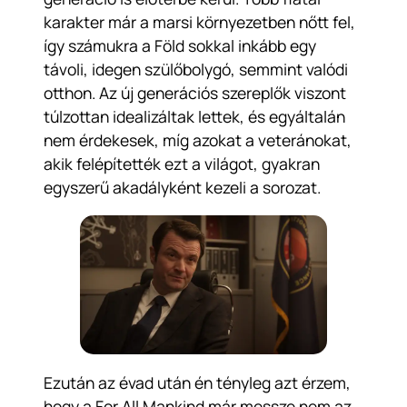
karakter már a marsi környezetben nőtt fel,
így számukra a Föld sokkal inkább egy
távoli, idegen szülőbolygó, semmint valódi
otthon. Az új generációs szereplők viszont
túlzottan idealizáltak lettek, és egyáltalán
nem érdekesek, míg azokat a veteránokat,
akik felépítették ezt a világot, gyakran
egyszerű akadályként kezeli a sorozat.
Ezután az évad után én tényleg azt érzem,
hogy a For All Mankind már messze nem az