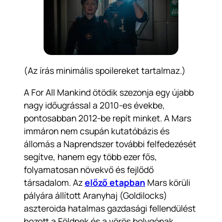
(Az írás minimális spoilereket tartalmaz.)
A For All Mankind ötödik szezonja egy újabb
nagy időugrással a 2010-es évekbe,
pontosabban 2012-be repít minket. A Mars
immáron nem csupán kutatóbázis és
állomás a Naprendszer további felfedezését
segítve, hanem egy több ezer fős,
folyamatosan növekvő és fejlődő
társadalom. Az
előző etapban
Mars körüli
pályára állított Aranyhaj (Goldilocks)
aszteroida hatalmas gazdasági fellendülést
hozott a Földnek és a vörös bolygónak