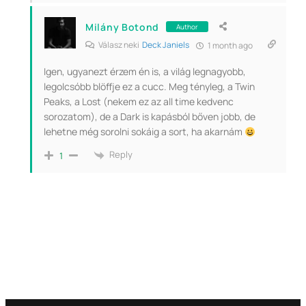
Milány Botond
Author
Válasz neki
Deck Janiels
1 month ago
Igen, ugyanezt érzem én is, a világ legnagyobb,
legolcsóbb blöffje ez a cucc. Meg tényleg, a Twin
Peaks, a Lost (nekem ez az all time kedvenc
sorozatom), de a Dark is kapásból bőven jobb, de
lehetne még sorolni sokáig a sort, ha akarnám
Reply
1