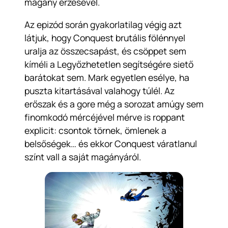
magány érzésével.
Az epizód során gyakorlatilag végig azt
látjuk, hogy Conquest brutális fölénnyel
uralja az összecsapást, és csöppet sem
kíméli a Legyőzhetetlen segítségére siető
barátokat sem. Mark egyetlen esélye, ha
puszta kitartásával valahogy túlél. Az
erőszak és a gore még a sorozat amúgy sem
finomkodó mércéjével mérve is roppant
explicit: csontok törnek, ömlenek a
belsőségek… és ekkor Conquest váratlanul
színt vall a saját magányáról.