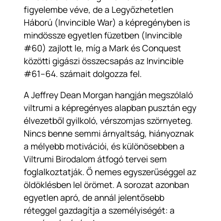
figyelembe véve, de a Legyőzhetetlen
Háború (Invincible War) a képregényben is
mindössze egyetlen füzetben (Invincible
#60) zajlott le, míg a Mark és Conquest
közötti gigászi összecsapás az Invincible
#61–64. számait dolgozza fel.
A Jeffrey Dean Morgan hangján megszólaló
viltrumi a képregényes alapban pusztán egy
élvezetből gyilkoló, vérszomjas szörnyeteg.
Nincs benne semmi árnyaltság, hiányoznak
a mélyebb motivációi, és különösebben a
Viltrumi Birodalom átfogó tervei sem
foglalkoztatják. Ő nemes egyszerűséggel az
öldöklésben lel örömet. A sorozat azonban
egyetlen apró, de annál jelentősebb
réteggel gazdagítja a személyiségét: a