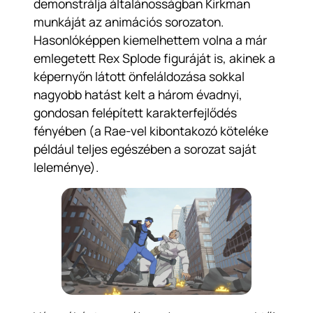
demonstrálja általánosságban Kirkman
munkáját az animációs sorozaton.
Hasonlóképpen kiemelhettem volna a már
emlegetett Rex Splode figuráját is, akinek a
képernyőn látott önfeláldozása sokkal
nagyobb hatást kelt a három évadnyi,
gondosan felépített karakterfejlődés
fényében (a Rae-vel kibontakozó köteléke
például teljes egészében a sorozat saját
leleménye).