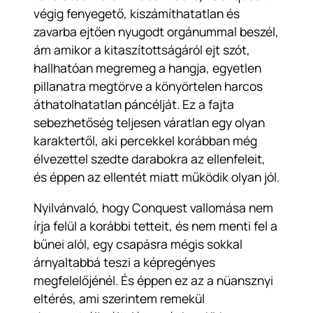
végig fenyegető, kiszámíthatatlan és
zavarba ejtően nyugodt orgánummal beszél,
ám amikor a kitaszítottságáról ejt szót,
hallhatóan megremeg a hangja, egyetlen
pillanatra megtörve a könyörtelen harcos
áthatolhatatlan páncélját. Ez a fajta
sebezhetőség teljesen váratlan egy olyan
karaktertől, aki percekkel korábban még
élvezettel szedte darabokra az ellenfeleit,
és éppen az ellentét miatt működik olyan jól.
Nyilvánvaló, hogy Conquest vallomása nem
írja felül a korábbi tetteit, és nem menti fel a
bűnei alól, egy csapásra mégis sokkal
árnyaltabbá teszi a képregényes
megfelelőjénél. És éppen ez az a nüansznyi
eltérés, ami szerintem remekül