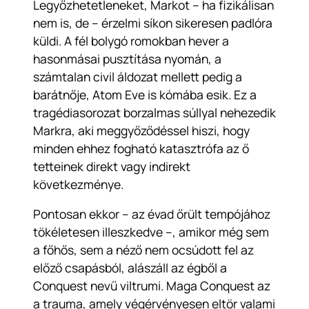
Legyőzhetetleneket, Markot – ha fizikálisan
nem is, de – érzelmi síkon sikeresen padlóra
küldi. A fél bolygó romokban hever a
hasonmásai pusztítása nyomán, a
számtalan civil áldozat mellett pedig a
barátnője, Atom Eve is kómába esik. Ez a
tragédiasorozat borzalmas súllyal nehezedik
Markra, aki meggyőződéssel hiszi, hogy
minden ehhez fogható katasztrófa az ő
tetteinek direkt vagy indirekt
következménye.
Pontosan ekkor – az évad őrült tempójához
tökéletesen illeszkedve –, amikor még sem
a főhős, sem a néző nem ocsúdott fel az
előző csapásból, alászáll az égből a
Conquest nevű viltrumi. Maga Conquest az
a trauma, amely végérvényesen eltör valami