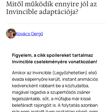
Mitől működik ennyire jól az
Invincible adaptációja?
Kovács Gergő
Figyelem, a cikk spoilereket tartalmaz
Invincible cselekményére vonatkozóan!
Amikor az Invincible (Legyőzhetetlen) első
évada képernyőre került, instant animációs
kedvencként robbant be a köztudatba,
magával ragadva a szuperhősös zsáner
legelszántabb, sőt, a műfajba már kissé
belefáradt rajongóit is. A folytatás azonban
már nem aratott ilyen osztatlan sikert: nem