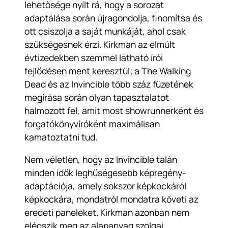
lehetősége nyílt rá, hogy a sorozat
adaptálása során újragondolja, finomítsa és
ott csiszolja a saját munkáját, ahol csak
szükségesnek érzi. Kirkman az elmúlt
évtizedekben szemmel látható írói
fejlődésen ment keresztül; a The Walking
Dead és az Invincible több száz füzetének
megírása során olyan tapasztalatot
halmozott fel, amit most showrunnerként és
forgatókönyvíróként maximálisan
kamatoztatni tud.
Nem véletlen, hogy az Invincible talán
minden idők leghűségesebb képregény-
adaptációja, amely sokszor képkockáról
képkockára, mondatról mondatra követi az
eredeti paneleket. Kirkman azonban nem
elégszik meg az alapanyag szolgai