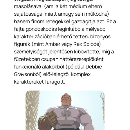
másolásával (ami a két médium eltérő
sajátosságai miatt amúgy sem működne),
hanem finom rétegekkel gazdagítja azt. Ez a
fajta gondoskodás leginkább a mélyebb
karakterizációban érhető tetten: bizonyos
figurák (mint Amber vagy Rex Splode)
személyiségét jelentősen kibővítette, míg a
füzetekben csupán háttérszereplőként
funkcionáló alakokból (például Debbie
Graysonból) élő-lélegző, komplex
karaktereket faragott.