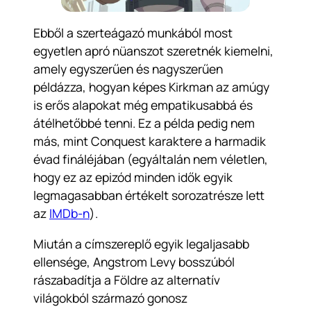
Ebből a szerteágazó munkából most
egyetlen apró nüanszot szeretnék kiemelni,
amely egyszerűen és nagyszerűen
példázza, hogyan képes Kirkman az amúgy
is erős alapokat még empatikusabbá és
átélhetőbbé tenni. Ez a példa pedig nem
más, mint Conquest karaktere a harmadik
évad fináléjában (egyáltalán nem véletlen,
hogy ez az epizód minden idők egyik
legmagasabban értékelt sorozatrésze lett
az
IMDb-n
).
Miután a címszereplő egyik legaljasabb
ellensége, Angstrom Levy bosszúból
rászabadítja a Földre az alternatív
világokból származó gonosz