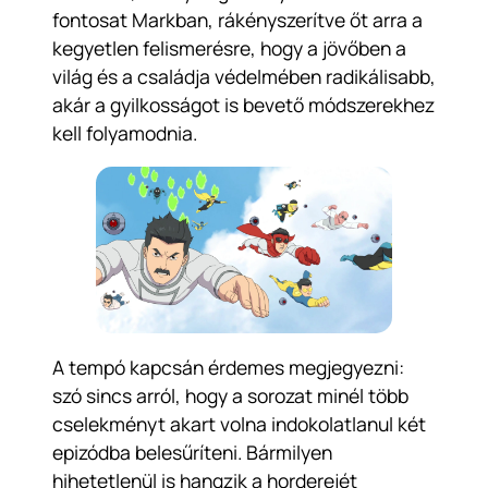
fontosat Markban, rákényszerítve őt arra a
kegyetlen felismerésre, hogy a jövőben a
világ és a családja védelmében radikálisabb,
akár a gyilkosságot is bevető módszerekhez
kell folyamodnia.
A tempó kapcsán érdemes megjegyezni:
szó sincs arról, hogy a sorozat minél több
cselekményt akart volna indokolatlanul két
epizódba belesűríteni. Bármilyen
hihetetlenül is hangzik a horderejét