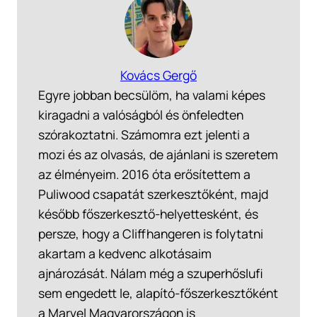
Kovács Gergő
Egyre jobban becsülöm, ha valami képes
kiragadni a valóságból és önfeledten
szórakoztatni. Számomra ezt jelenti a
mozi és az olvasás, de ajánlani is szeretem
az élményeim. 2016 óta erősítettem a
Puliwood csapatát szerkesztőként, majd
később főszerkesztő-helyettesként, és
persze, hogy a Cliffhangeren is folytatni
akartam a kedvenc alkotásaim
ajnározását. Nálam még a szuperhőslufi
sem engedett le, alapító-főszerkesztőként
a Marvel Magyarországon is