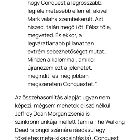
hogy Conquest a legrosszabb,
legfélelmetesebb ellenfél, akivel
Mark valaha szembekerült. Azt
hiszed, talán megöli őt. Félsz tőle,
megveted. És ekkor, a
legváratlanabb pillanatban
extrém sebezhetőséget mutat…
Minden alkalommal, amikor
újranézem ezt a jelenetet,
megindít, és még jobban
megszeretem Conquestet.
”
Az összehasonlítás alapját ugyan nem
képezi, mégsem mehetek el szó nélkül
Jeffrey Dean Morgan zseniális
szinkronmunkája mellett (ami a The Walking
Dead rajongói számára ráadásul egy
tökéletes meta-kikacsintás is). Conquest