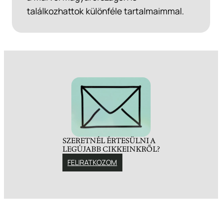
találkozhattok különféle tartalmaimmal.
SZERETNÉL ÉRTESÜLNI A
LEGÚJABB CIKKEINKRŐL?
FELIRATKOZOM