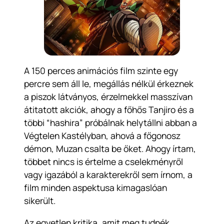
A 150 perces animációs film szinte egy
percre sem áll le, megállás nélkül érkeznek
a piszok látványos, érzelmekkel masszívan
átitatott akciók, ahogy a főhős Tanjiro és a
többi “hashira” próbálnak helytállni abban a
Végtelen Kastélyban, ahová a főgonosz
démon, Muzan csalta be őket. Ahogy írtam,
többet nincs is értelme a cselekményről
vagy igazából a karakterekről sem írnom, a
film minden aspektusa kimagaslóan
sikerült.
Az egyetlen kritika, amit meg tudnék