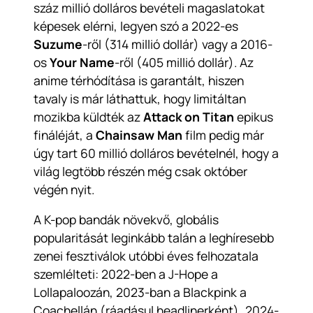
száz millió dolláros bevételi magaslatokat
képesek elérni, legyen szó a 2022-es
Suzume
-ről (314 millió dollár) vagy a 2016-
os
Your Name
-ről (405 millió dollár). Az
anime térhódítása is garantált, hiszen
tavaly is már láthattuk, hogy limitáltan
mozikba küldték az
Attack on Titan
epikus
fináléját, a
Chainsaw Man
film pedig már
úgy tart 60 millió dolláros bevételnél, hogy a
világ legtöbb részén még csak október
végén nyit.
A K-pop bandák növekvő, globális
popularitását leginkább talán a leghíresebb
zenei fesztiválok utóbbi éves felhozatala
szemlélteti: 2022-ben a J-Hope a
Lollapaloozán, 2023-ban a Blackpink a
Coachellán (ráadásul headlinerként), 2024-