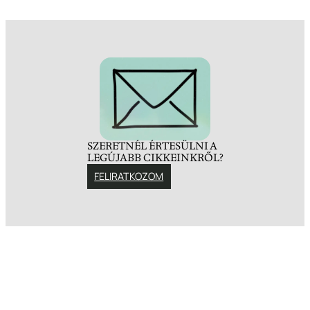
SZERETNÉL ÉRTESÜLNI A
LEGÚJABB CIKKEINKRŐL?
FELIRATKOZOM