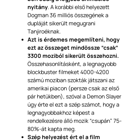
nyitány
. A korábbi első helyezett
Dogman 36 milliós összegének a
dupláját sikerült megugrani
Tanjiroéknak.
Azt is érdemes megemlíteni, hogy
ezt az összeget mindössze “csak”
3300 moziból sikerült összehozni.
Összehasonlításként, a legnagyobb
blockbuster filmeket 4000-4200
számú moziban szokták játszani az
amerikai piacon (persze csak az első
pár hetükben), szóval a Demon Slayer
úgy érte el ezt a szép számot, hogy a
legnagyobbakhoz képest a
rendelkezésre álló mozik “csupán” 75-
80%-át kapta meg.
Szép helyezést ért el a film