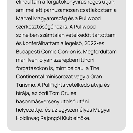
elindultam a forgatókönyvírás rögös útján,
ami mellett párhuzamosan csatlakoztam a
Marvel Magyarország és a Puliwood
szerkesztőségéhez is. A Puliwood
színeiben számtalan vetélkedőt tartottam
és konferálhattam a legelső, 2022-es
Budapesti Comic Con-on is. Megfordultam
már ilyen-olyan szerepben itthoni
forgatásokon is, mint például a The
Continental minisorozat vagy a Gran
Turismo. A PuliFights vetélkedő atyja és
bírája, az ózdi Tom Cruise
hasonmásverseny utolsó utáni
helyezettje, és az egyszemélyes Magyar
Holdlovag Rajongói Klub elnöke.