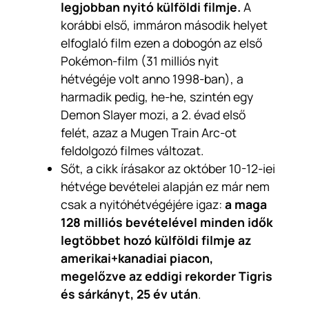
legjobban nyitó külföldi filmje.
A
korábbi első, immáron második helyet
elfoglaló film ezen a dobogón az első
Pokémon-film (31 milliós nyit
hétvégéje volt anno 1998-ban), a
harmadik pedig, he-he, szintén egy
Demon Slayer mozi, a 2. évad első
felét, azaz a Mugen Train Arc-ot
feldolgozó filmes változat.
Sőt, a cikk írásakor az október 10-12-iei
hétvége bevételei alapján ez már nem
csak a nyitóhétvégéjére igaz:
a maga
128 milliós bevételével minden idők
legtöbbet hozó külföldi filmje az
amerikai+kanadiai piacon,
megelőzve az eddigi rekorder Tigris
és sárkányt, 25 év után
.