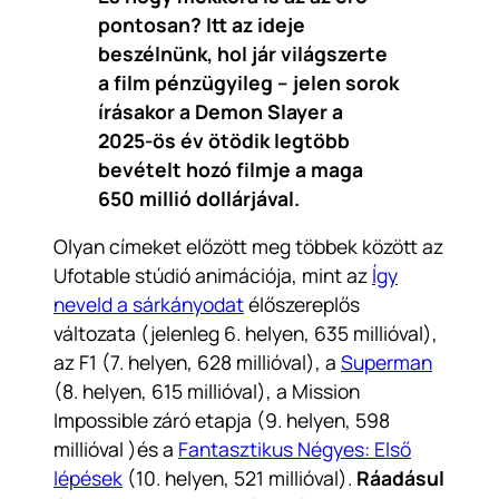
pontosan? Itt az ideje
beszélnünk, hol jár világszerte
a film pénzügyileg – jelen sorok
írásakor a Demon Slayer a
2025-ös év ötödik legtöbb
bevételt hozó filmje a maga
650 millió dollárjával.
Olyan címeket előzött meg többek között az
Ufotable stúdió animációja, mint az
Így
neveld a sárkányodat
élőszereplős
változata (jelenleg 6. helyen, 635 millióval),
az
F1
(7. helyen, 628 millióval), a
Superman
(8. helyen, 615 millióval), a
Mission
Impossible záró etapja
(9. helyen, 598
millióval )és a
Fantasztikus Négyes
:
Első
lépések
(10. helyen, 521 millióval).
Ráadásul