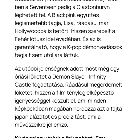
ben a Seventeen pedig a Glastonburyn
léphetett fel. A Blackpink együttes
legismertebb tagja, Lisa, ráadásul már
Hollywoodba is betört, hiszen szerepelt a
Fehér lótusz idei évadában. És az is
garantálható, hogy a K-pop démonvadászok
tagjait sem utoljára láttuk.
Az utóbbi jelenségnek adott most még egy
óriási löketet a Demon Slayer: Infinity
Castle fogadtatása. Ráadásul megérdemelt
löketet, hiszen a film tényleg elképesztő
igényességgel készült el, ami minden
képkockában magában hordozza azt a fajta
japán alázatot és precizitást, ami a
művészeikre jellemző.
Kíváncsian várjuk a folytatást. Egy