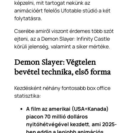
képzelni, mit tartogat nekünk az
animációért felelős Ufotable stúdió a két
folytatásra.
Cserébe amiről viszont érdemes több szót
ejteni, az a Demon Slayer: Infinity Castle
körüli jelenség, valamint a siker mértéke.
Demon Slayer: Végtelen
bevétel technika, első forma
Kezdésként néhány fontosabb box office
statisztika:
A film az amerikai (USA+Kanada)
piacon 70 millió dolláros
nyitóhétvégével kezdett
,
ami 2025-
ben eddig a legjobb animációs