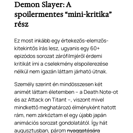
Demon Slayer: A
spoilermentes “mini-kritika”
rész
Ez most inkább egy értekezős-elemzős-
kitekintős írás lesz, ugyanis egy 60+
epizódos sorozat zárófilmjéről érdemi
kritikát írni a cselekmény elspoilerezése
nélkül nem igazán láttam járható útnak.
Személy szerint én mindösszesen két
animét láttam életemben – a Death Note-ot
és az Attack on Titant –, viszont mivel
mindkettő meghatározó élményként hatott
rám, nem zárkóztam el egy újabb japán
animációs sorozat gondolatától. Így hát
augusztusban, párom
nyaggatására