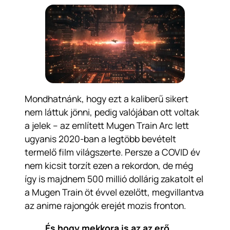
Mondhatnánk, hogy ezt a kaliberű sikert
nem láttuk jönni, pedig valójában ott voltak
a jelek – az említett Mugen Train Arc lett
ugyanis 2020-ban a legtöbb bevételt
termelő film világszerte. Persze a COVID év
nem kicsit torzít ezen a rekordon, de még
így is majdnem 500 millió dollárig zakatolt el
a Mugen Train öt évvel ezelőtt, megvillantva
az anime rajongók erejét mozis fronton.
És hogy mekkora is az az erő