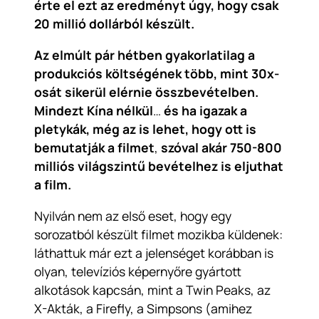
érte el ezt az eredményt úgy, hogy csak
20 millió dollárból készült.
Az elmúlt pár hétben gyakorlatilag a
produkciós költségének több, mint 30x-
osát sikerül elérnie összbevételben.
Mindezt Kína nélkül
…
és ha igazak a
pletykák, még az is lehet, hogy ott is
bemutatják a filmet
,
szóval akár 750-800
milliós világszintű bevételhez is eljuthat
a film.
Nyilván nem az első eset, hogy egy
sorozatból készült filmet mozikba küldenek:
láthattuk már ezt a jelenséget korábban is
olyan, televíziós képernyőre gyártott
alkotások kapcsán, mint a
Twin Peaks, az
X-Akták, a Firefly, a Simpsons
(amihez