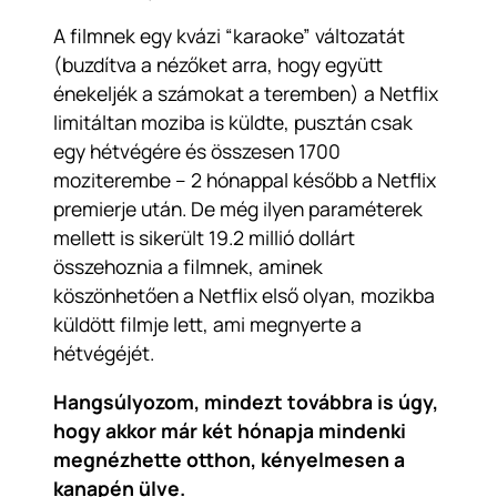
A filmnek egy kvázi “karaoke” változatát
(buzdítva a nézőket arra, hogy együtt
énekeljék a számokat a teremben) a Netflix
limitáltan moziba is küldte, pusztán csak
egy hétvégére és összesen 1700
moziterembe – 2 hónappal később a Netflix
premierje után. De még ilyen paraméterek
mellett is sikerült 19.2 millió dollárt
összehoznia a filmnek, aminek
köszönhetően a Netflix első olyan, mozikba
küldött filmje lett, ami megnyerte a
hétvégéjét.
Hangsúlyozom, mindezt továbbra is úgy,
hogy akkor már két hónapja mindenki
megnézhette otthon, kényelmesen a
kanapén ülve.