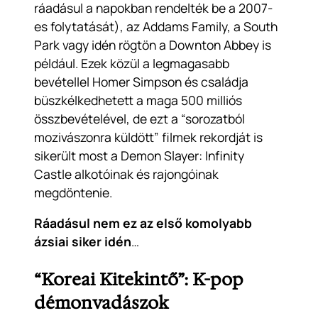
ráadásul a napokban rendelték be a 2007-
es folytatását),
az Addams Family, a South
Park
vagy idén rögtön
a Downton Abbey
is
például. Ezek közül a legmagasabb
bevétellel Homer Simpson és családja
büszkélkedhetett a maga 500 milliós
összbevételével, de ezt a “sorozatból
mozivászonra küldött” filmek rekordját is
sikerült most a Demon Slayer: Infinity
Castle alkotóinak és rajongóinak
megdöntenie.
Ráadásul nem ez az első komolyabb
ázsiai siker idén
…
“Koreai Kitekintő”: K-pop
démonvadászok