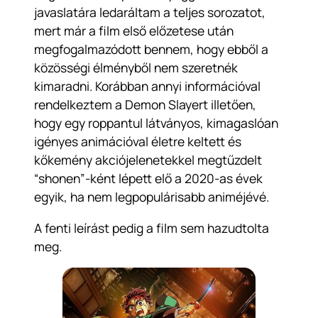
javaslatára ledaráltam a teljes sorozatot,
mert már a film első előzetese után
megfogalmazódott bennem, hogy ebből a
közösségi élményből nem szeretnék
kimaradni. Korábban annyi információval
rendelkeztem a Demon Slayert illetően,
hogy egy roppantul látványos, kimagaslóan
igényes animációval életre keltett és
kőkemény akciójelenetekkel megtűzdelt
“shonen”-ként lépett elő a 2020-as évek
egyik, ha nem legpopulárisabb animéjévé.
A fenti leírást pedig a film sem hazudtolta
meg.