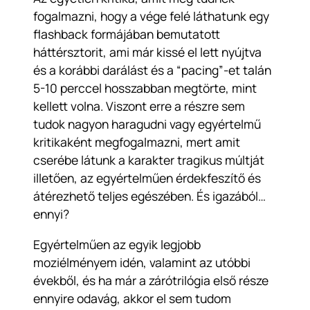
fogalmazni, hogy a vége felé láthatunk egy
flashback formájában bemutatott
háttérsztorit, ami már kissé el lett nyújtva
és a korábbi darálást és a “pacing”-et talán
5-10 perccel hosszabban megtörte, mint
kellett volna. Viszont erre a részre sem
tudok nagyon haragudni vagy egyértelmű
kritikaként megfogalmazni, mert amit
cserébe látunk a karakter tragikus múltját
illetően, az egyértelműen érdekfeszítő és
átérezhető teljes egészében. És igazából…
ennyi?
Egyértelműen az egyik legjobb
moziélményem idén, valamint az utóbbi
évekből, és ha már a zárótrilógia első része
ennyire odavág, akkor el sem tudom