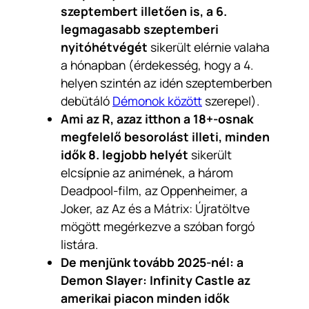
szeptembert illetően is, a 6.
legmagasabb szeptemberi
nyitóhétvégét
sikerült elérnie valaha
a hónapban (érdekesség, hogy a 4.
helyen szintén az idén szeptemberben
debütáló
Démonok között
szerepel).
Ami az R, azaz itthon a 18+-osnak
megfelelő besorolást illeti, minden
idők 8. legjobb helyét
sikerült
elcsípnie az animének,
a
három
Deadpool-film,
az
Oppenheimer,
a
Joker,
az
Az
és a
Mátrix: Újratöltve
mögött megérkezve a szóban forgó
listára.
De menjünk tovább 2025-nél: a
Demon Slayer: Infinity Castle az
amerikai piacon minden idők