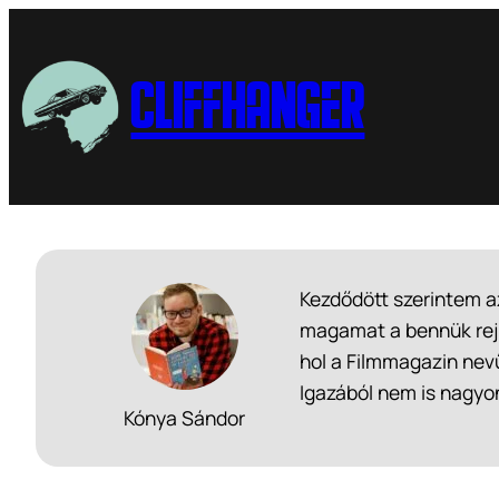
Cliffhanger
Kezdődött szerintem a
magamat a bennük rejlő
hol a Filmmagazin nev
Igazából nem is nagyon
Kónya Sándor