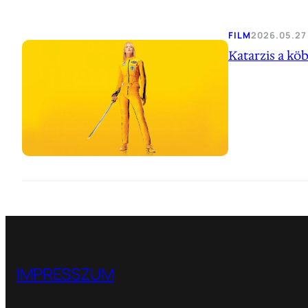
FILM
2026.05.27
Katarzis a köbö
IMPRESSZUM