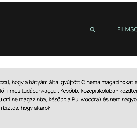
FILM
S
zzal, hogy a bátyám által gyűjtött Cinema magazinokat e
 filmes tudásanyaggal. Később, középiskolában kezdtem el
ű online magazinba, később a Puliwoodra) és nem nagyo
 biztos, hogy akarok.