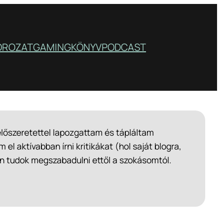
OROZAT
GAMING
KÖNYV
PODCAST
lőszeretettel lapozgattam és tápláltam
 aktívabban írni kritikákat (hol saját blogra,
n tudok megszabadulni ettől a szokásomtól.