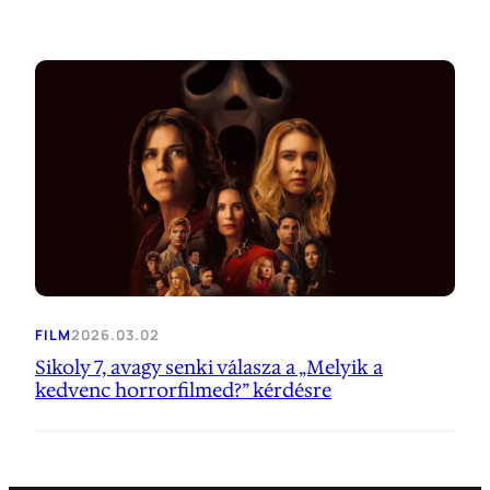
FILM
2026.03.02
Sikoly 7, avagy senki válasza a „Melyik a
kedvenc horrorfilmed?” kérdésre