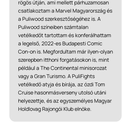
rögös útján, ami mellett párhuzamosan
csatlakoztam a Marvel Magyarország és
a Puliwood szerkesztőségéhez is. A
Puliwood színeiben számtalan
vetélkedőt tartottam és konferálhattam
a legelső, 2022-es Budapesti Comic
Con-on is. Megfordultam már ilyen-olyan
szerepben itthoni forgatásokon is, mint
például a The Continental minisorozat
vagy a Gran Turismo. A PuliFights
vetélkedő atyja és bírája, az ózdi Tom
Cruise hasonmásverseny utolsó utáni
helyezettje, és az egyszemélyes Magyar
Holdlovag Rajongói Klub elnöke.