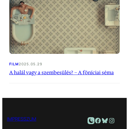
FILM
2025.05.29
A halál vagy a szembesülés? − A föníciai séma
Facebook
Bluesky
Instagram
IMPRESSZUM