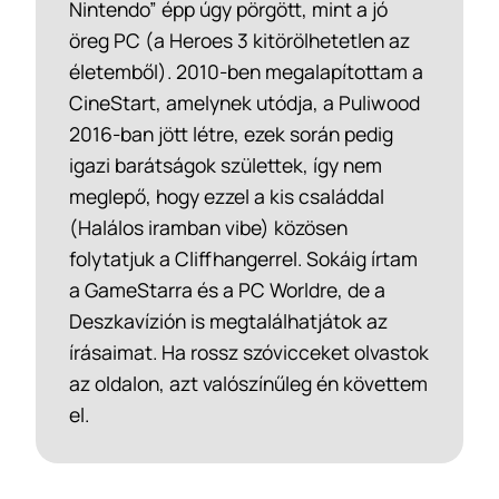
Nintendo” épp úgy pörgött, mint a jó
öreg PC (a Heroes 3 kitörölhetetlen az
életemből). 2010-ben megalapítottam a
CineStart, amelynek utódja, a Puliwood
2016-ban jött létre, ezek során pedig
igazi barátságok születtek, így nem
meglepő, hogy ezzel a kis családdal
(Halálos iramban vibe) közösen
folytatjuk a Cliffhangerrel. Sokáig írtam
a GameStarra és a PC Worldre, de a
Deszkavízión is megtalálhatjátok az
írásaimat. Ha rossz szóvicceket olvastok
az oldalon, azt valószínűleg én követtem
el.