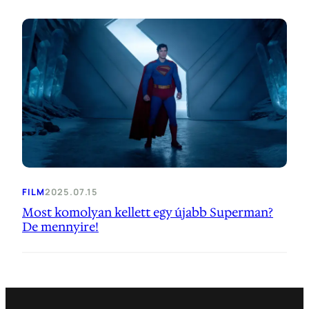
FILM
2025.07.15
Most komolyan kellett egy újabb Superman?
De mennyire!