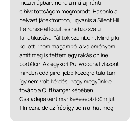
mozivilágban, noha a műfaj iránti
elhivatottságom megmaradt. Hasonló a
helyzet játékfronton, ugyanis a Silent Hill
franchise elfogult és habzó szájú
fanatikusával “álltok szemben”. Mindig ki
kellett írnom magamból a véleményem,
amit meg is tettem egy rakás online
portálon. Az egykori Puliwoodnál viszont
minden eddiginél jobb közegre találtam,
így nem volt kérdés, hogy megyünk-e
tovább a Cliffhanger képében.
Családapaként már kevesebb időm jut
filmezni, de az írás így sem állhat meg