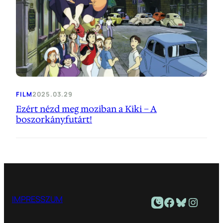
FILM
2025.03.29
Ezért nézd meg moziban a Kiki – A
boszorkányfutárt!
Facebook
Bluesky
Instagram
IMPRESSZUM