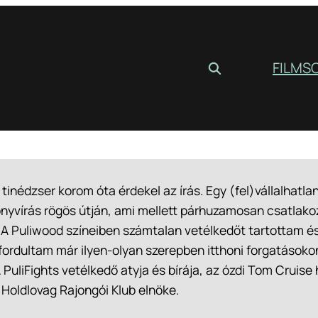
FILM
S
tinédzser korom óta érdekel az írás. Egy (fel)vállalhatl
önyvírás rögös útján, ami mellett párhuzamosan csatlak
 A Puliwood színeiben számtalan vetélkedőt tartottam é
ordultam már ilyen-olyan szerepben itthoni forgatásokon
 PuliFights vetélkedő atyja és bírája, az ózdi Tom Cruis
oldlovag Rajongói Klub elnöke.