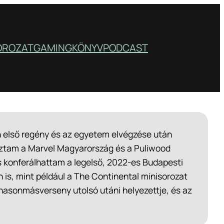
OROZAT
GAMING
KÖNYV
PODCAST
an első regény és az egyetem elvégzése után
oztam a Marvel Magyarország és a Puliwood
s konferálhattam a legelső, 2022-es Budapesti
 is, mint például a The Continental minisorozat
e hasonmásverseny utolsó utáni helyezettje, és az