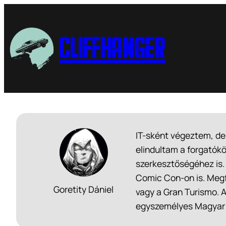
Cliffhanger
IT-sként végeztem, de 
elindultam a forgatók
szerkesztőségéhez is.
Comic Con-on is. Megf
Goretity Dániel
vagy a Gran Turismo. A
egyszemélyes Magyar H