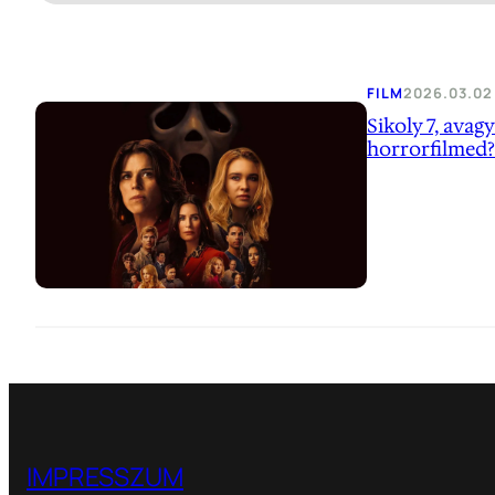
FILM
2026.03.02
Sikoly 7, avag
horrorfilmed?
IMPRESSZUM