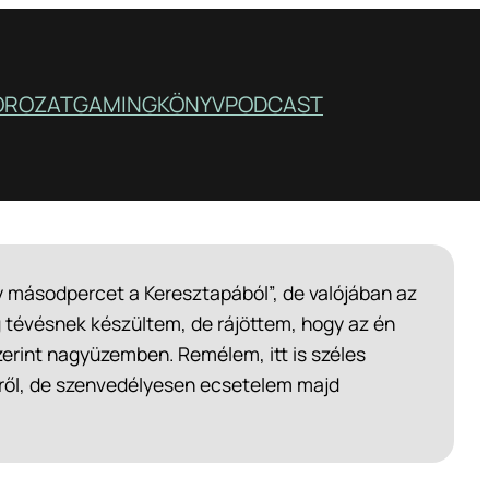
OROZAT
GAMING
KÖNYV
PODCAST
y másodpercet a Keresztapából”, de valójában az
g tévésnek készültem, de rájöttem, hogy az én
zerint nagyüzemben. Remélem, itt is széles
mről, de szenvedélyesen ecsetelem majd