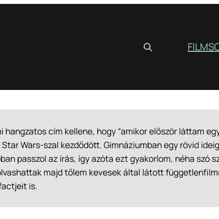
FILM
S
i hangzatos cím kellene, hogy “amikor először láttam eg
a Star Wars-szal kezdődött. Gimnáziumban egy rövid idei
an passzol az írás, így azóta ezt gyakorlom, néha szó s
lvashattak majd tőlem kevesek által látott függetlenfil
actjeit is.