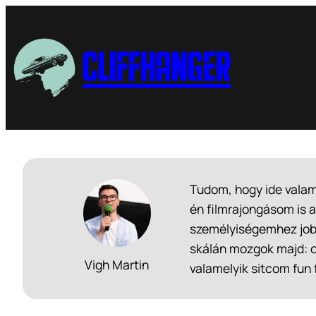
Cliffhanger
Tudom, hogy ide valam
én filmrajongásom is 
személyiségemhez jobb
skálán mozgok majd: o
Vigh Martin
valamelyik sitcom fun f