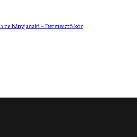
a ne hányjanak! – Dermesztő kór