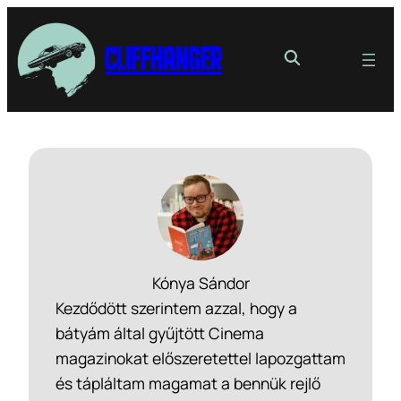
Cliffhanger
Kónya Sándor
Kezdődött szerintem azzal, hogy a
bátyám által gyűjtött Cinema
magazinokat előszeretettel lapozgattam
és tápláltam magamat a bennük rejlő