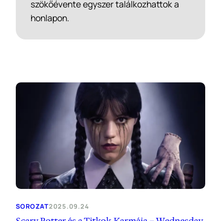
szökőévente egyszer találkozhattok a
honlapon.
SOROZAT
2025.09.24