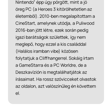
Nintendo” épp úgy pörgött, mint a jó
öreg PC (a Heroes 3 kitörölhetetlen az
életemből). 2010-ben megalapítottam a
CineStart, amelynek utódja, a Puliwood
2016-ban jött létre, ezek során pedig
igazi barátságok születtek, így nem
meglepő, hogy ezzel a kis családdal
(Halálos iramban vibe) közösen
folytatjuk a Cliffhangerrel. Sokáig írtam
a GameStarra és a PC Worldre, de a
Deszkavízión is megtalálhatjátok az
írásaimat. Ha rossz szóvicceket olvastok
az oldalon, azt valószínűleg én követtem
el.