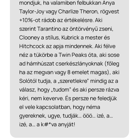
mondjuk, ha valamiben felbukkan Anya
Taylor-Joy vagy Charlize Theron, rögvest
+10%-ot rádob az értékelésre. Aki
szerint Tarantino az öntörvényű zseni,
Clooney a stílus, Kubrick a mester és
Hitchcock az apja mindennek. Aki félve
néz a tükörbe a Twin Peaks óta, aki sose
ad hámhúszat cserkészlányoknak (főleg
ha az megvan vagy 8 emelet magas), aki
Solótól tudja, a „szeretlekre” mindig az a
válasz, hogy „tudom” és aki persze rázva
kéri, nem keverve. És persze ne feledjük
el vele kapcsolatban, hogy néma
gyereknek, ugye, tudják… ööö… izé, a…
izé, a… a k#*va anyját!