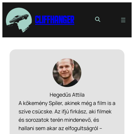
Cliffhanger
Hegedűs Attila
A kőkemény Spíler, akinek még a film is a
szíve csücske. Az ifjú firkász, aki filmek
és sorozatok terén mindenevő, és
hallani sem akar az elfogultságról –