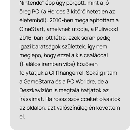
Nintendo” épp úgy pörgött, mint a jó
öreg PC (a Heroes 3 kitörölhetetlen az
életemből). 2010-ben megalapítottam a
CineStart, amelynek utódja, a Puliwood
2016-ban jött létre, ezek során pedig
igazi barátságok születtek, így nem
meglepő, hogy ezzel a kis családdal
(Halálos iramban vibe) közösen
folytatjuk a Cliffhangerrel. Sokáig írtam
a GameStarra és a PC Worldre, de a
Deszkavízión is megtalálhatjátok az
írásaimat. Ha rossz szóvicceket olvastok
az oldalon, azt valószínűleg én követtem
el.