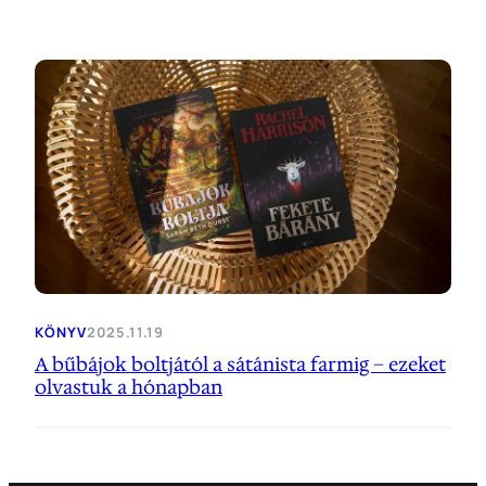
KÖNYV
2025.11.19
A bűbájok boltjától a sátánista farmig – ezeket
olvastuk a hónapban