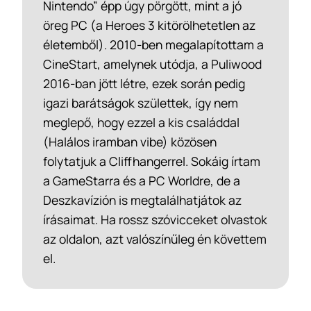
Nintendo” épp úgy pörgött, mint a jó
öreg PC (a Heroes 3 kitörölhetetlen az
életemből). 2010-ben megalapítottam a
CineStart, amelynek utódja, a Puliwood
2016-ban jött létre, ezek során pedig
igazi barátságok születtek, így nem
meglepő, hogy ezzel a kis családdal
(Halálos iramban vibe) közösen
folytatjuk a Cliffhangerrel. Sokáig írtam
a GameStarra és a PC Worldre, de a
Deszkavízión is megtalálhatjátok az
írásaimat. Ha rossz szóvicceket olvastok
az oldalon, azt valószínűleg én követtem
el.