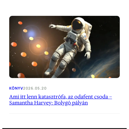
KÖNYV
2026.05.20
Ami itt lenn katasztrófa, az odafent csoda –
Samantha Harvey: Bolygó pályán