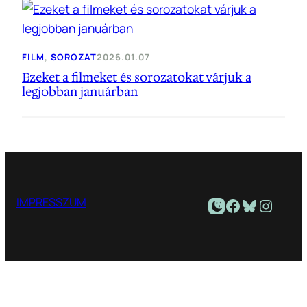
FILM
, 
SOROZAT
2026.01.07
Ezeket a filmeket és sorozatokat várjuk a
legjobban januárban
Facebook
Bluesky
Instagram
IMPRESSZUM