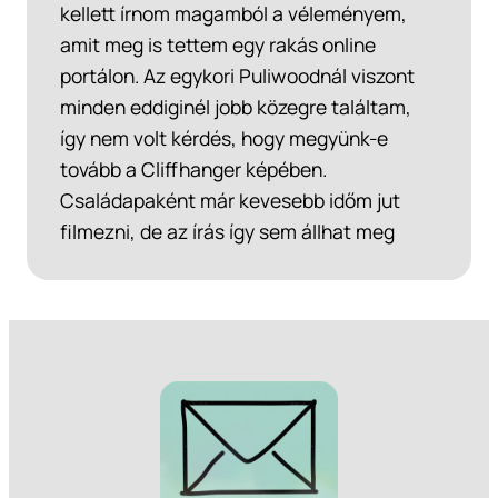
kellett írnom magamból a véleményem,
amit meg is tettem egy rakás online
portálon. Az egykori Puliwoodnál viszont
minden eddiginél jobb közegre találtam,
így nem volt kérdés, hogy megyünk-e
tovább a Cliffhanger képében.
Családapaként már kevesebb időm jut
filmezni, de az írás így sem állhat meg