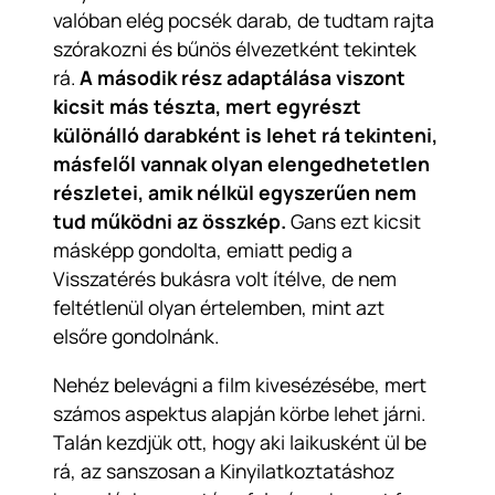
valóban elég pocsék darab, de tudtam rajta
szórakozni és bűnös élvezetként tekintek
rá.
A második rész adaptálása viszont
kicsit más tészta, mert egyrészt
különálló darabként is lehet rá tekinteni,
másfelől vannak olyan elengedhetetlen
részletei, amik nélkül egyszerűen nem
tud működni az összkép.
Gans ezt kicsit
másképp gondolta, emiatt pedig a
Visszatérés bukásra volt ítélve, de nem
feltétlenül olyan értelemben, mint azt
elsőre gondolnánk.
Nehéz belevágni a film kivesézésébe, mert
számos aspektus alapján körbe lehet járni.
Talán kezdjük ott, hogy aki laikusként ül be
rá, az sanszosan a Kinyilatkoztatáshoz