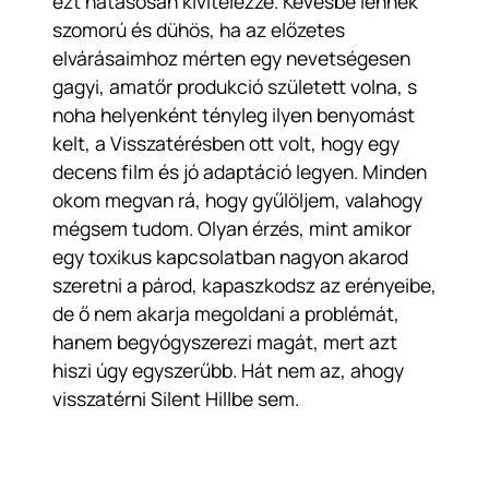
ezt hatásosan kivitelezze. Kevésbé lennék
szomorú és dühös, ha az előzetes
elvárásaimhoz mérten egy nevetségesen
gagyi, amatőr produkció született volna, s
noha helyenként tényleg ilyen benyomást
kelt, a Visszatérésben ott volt, hogy egy
decens film és jó adaptáció legyen. Minden
okom megvan rá, hogy gyűlöljem, valahogy
mégsem tudom. Olyan érzés, mint amikor
egy toxikus kapcsolatban nagyon akarod
szeretni a párod, kapaszkodsz az erényeibe,
de ő nem akarja megoldani a problémát,
hanem begyógyszerezi magát, mert azt
hiszi úgy egyszerűbb. Hát nem az, ahogy
visszatérni Silent Hillbe sem.