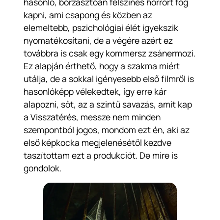
hasonló, borzasztóan felszínes horrort fog
kapni, ami csapong és közben az
elemeltebb, pszichológiai élét igyekszik
nyomatékosítani, de a végére azért ez
továbbra is csak egy kommersz zsánermozi.
Ez alapján érthető, hogy a szakma miért
utálja, de a sokkal igényesebb első filmről is
hasonlóképp vélekedtek, így erre kár
alapozni, sőt, az a szintű savazás, amit kap
a Visszatérés, messze nem minden
szempontból jogos, mondom ezt én, aki az
első képkocka megjelenésétől kezdve
taszítottam ezt a produkciót. De mire is
gondolok.