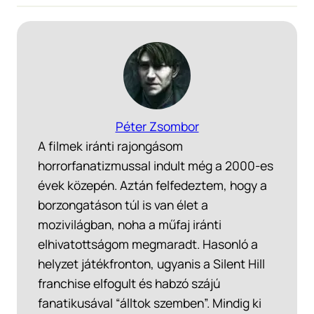
Péter Zsombor
A filmek iránti rajongásom
horrorfanatizmussal indult még a 2000-es
évek közepén. Aztán felfedeztem, hogy a
borzongatáson túl is van élet a
mozivilágban, noha a műfaj iránti
elhivatottságom megmaradt. Hasonló a
helyzet játékfronton, ugyanis a Silent Hill
franchise elfogult és habzó szájú
fanatikusával “álltok szemben”. Mindig ki