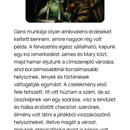
Gans munkája olyan ambivalens érzéseket
keltett bennem, amire nagyon rég volt
példa. A felvezetés egész vállalható, kapunk
egy kis ismerkedést James és Mary közt,
majd hamar eljutunk a címszereplő városba,
ahol borzalmasabbnál borzalmasabb
helyszínek, lények és történések
váltogatják egymást. A cselekmény első
fele tetszett, itt-ott húztam a szám, de az
összképnek van egy sodrása, visz a lendület
és hiába érződött checklist-szerűnek,
élmény volt látni a játékból visszaköszönő
helyszíneket, illetve magát a várost,
melynek atmoszférája most is képes volt