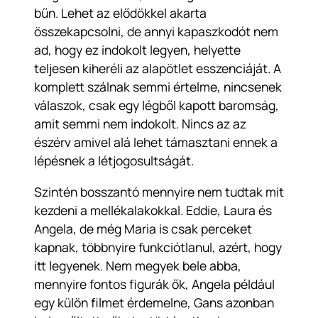
bűn. Lehet az elődökkel akarta
összekapcsolni, de annyi kapaszkodót nem
ad, hogy ez indokolt legyen, helyette
teljesen kiheréli az alapötlet esszenciáját. A
komplett szálnak semmi értelme, nincsenek
válaszok, csak egy légből kapott baromság,
amit semmi nem indokolt. Nincs az az
észérv amivel alá lehet támasztani ennek a
lépésnek a létjogosultságát.
Szintén bosszantó mennyire nem tudtak mit
kezdeni a mellékalakokkal. Eddie, Laura és
Angela, de még Maria is csak perceket
kapnak, többnyire funkciótlanul, azért, hogy
itt legyenek. Nem megyek bele abba,
mennyire fontos figurák ők, Angela például
egy külön filmet érdemelne, Gans azonban