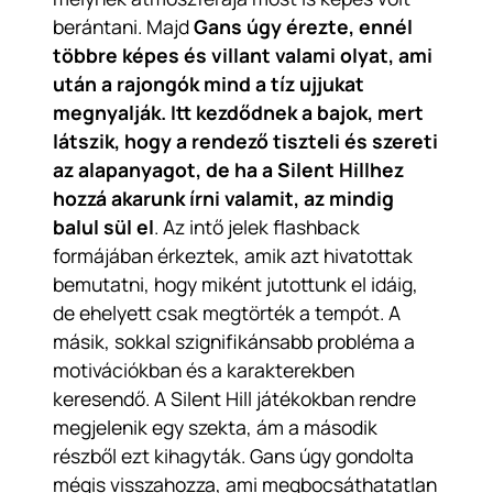
berántani. Majd
Gans úgy érezte, ennél
többre képes és villant valami olyat, ami
után a rajongók mind a tíz ujjukat
megnyalják. Itt kezdődnek a bajok, mert
látszik, hogy a rendező tiszteli és szereti
az alapanyagot, de ha a Silent Hillhez
hozzá akarunk írni valamit, az mindig
balul sül el
. Az intő jelek flashback
formájában érkeztek, amik azt hivatottak
bemutatni, hogy miként jutottunk el idáig,
de ehelyett csak megtörték a tempót. A
másik, sokkal szignifikánsabb probléma a
motivációkban és a karakterekben
keresendő. A Silent Hill játékokban rendre
megjelenik egy szekta, ám a második
részből ezt kihagyták. Gans úgy gondolta
mégis visszahozza, ami megbocsáthatatlan