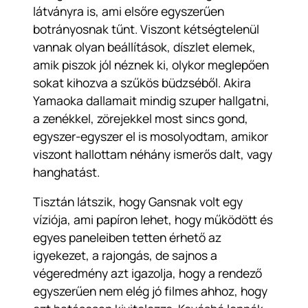
látványra is, ami elsőre egyszerűen
botrányosnak tűnt. Viszont kétségtelenül
vannak olyan beállítások, díszlet elemek,
amik piszok jól néznek ki, olykor meglepően
sokat kihozva a szűkös büdzséből. Akira
Yamaoka dallamait mindig szuper hallgatni,
a zenékkel, zörejekkel most sincs gond,
egyszer-egyszer el is mosolyodtam, amikor
viszont hallottam néhány ismerős dalt, vagy
hanghatást.
Tisztán látszik, hogy Gansnak volt egy
víziója, ami papíron lehet, hogy működött és
egyes paneleiben tetten érhető az
igyekezet, a rajongás, de sajnos a
végeredmény azt igazolja, hogy a rendező
egyszerűen nem elég jó filmes ahhoz, hogy