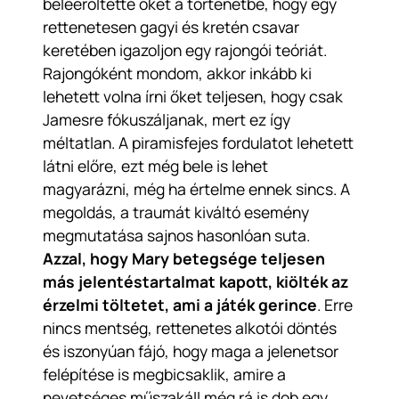
beleerőltette őket a történetbe, hogy egy
rettenetesen gagyi és kretén csavar
keretében igazoljon egy rajongói teóriát.
Rajongóként mondom, akkor inkább ki
lehetett volna írni őket teljesen, hogy csak
Jamesre fókuszáljanak, mert ez így
méltatlan. A piramisfejes fordulatot lehetett
látni előre, ezt még bele is lehet
magyarázni, még ha értelme ennek sincs. A
megoldás, a traumát kiváltó esemény
megmutatása sajnos hasonlóan suta.
Azzal, hogy Mary betegsége teljesen
más jelentéstartalmat kapott, kiölték az
érzelmi töltetet, ami a játék gerince
. Erre
nincs mentség, rettenetes alkotói döntés
és iszonyúan fájó, hogy maga a jelenetsor
felépítése is megbicsaklik, amire a
nevetséges műszakáll még rá is dob egy