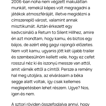
2006-ban noha nem végzett makulátlan
munkát, remekül képes volt megragadni a
játékok atmoszféráját, illetve megidézni a
címszereplő várost, valamint annak
misztikumát. Aztán érkezett egy
kedvcsináló a Return to Silent Hillhez, amire
én azt mondtam, hogy kamu, és biztos egy
bájos, de azért elég gagyi rajongói előzetes.
Nem volt kamu, ugyanis jött két újabb trailer
és szembesülnöm kellett vele, hogy ez cefet
rosszul néz ki és iszonyú messze van attól,
amit várnék ettől a címtől. Persze a remény
hal meg utoljára, az elvárásaim a béka
segge alatt voltak, így csak kellemes
meglepetésben lehet részem. Ugye? Nos,
igen és nem.
A sztori röviden összefoglalva annyi, hogy