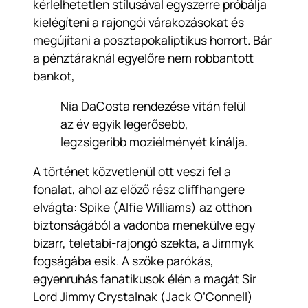
kérlelhetetlen stílusával egyszerre próbálja
kielégíteni a rajongói várakozásokat és
megújítani a posztapokaliptikus horrort. Bár
a pénztáraknál egyelőre nem robbantott
bankot,
Nia DaCosta rendezése vitán felül
az év egyik legerősebb,
legzsigeribb moziélményét kínálja.
A történet közvetlenül ott veszi fel a
fonalat, ahol az előző rész cliffhangere
elvágta: Spike (Alfie Williams) az otthon
biztonságából a vadonba menekülve egy
bizarr, teletabi-rajongó szekta, a Jimmyk
fogságába esik. A szőke parókás,
egyenruhás fanatikusok élén a magát Sir
Lord Jimmy Crystalnak (Jack O’Connell)