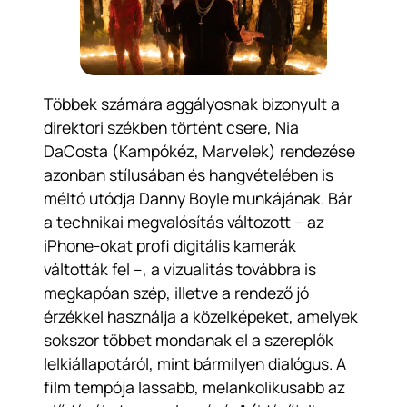
Többek számára aggályosnak bizonyult a
direktori székben történt csere, Nia
DaCosta (
Kampókéz
,
Marvelek
) rendezése
azonban stílusában és hangvételében is
méltó utódja Danny Boyle munkájának. Bár
a technikai megvalósítás változott – az
iPhone-okat profi digitális kamerák
váltották fel –, a vizualitás továbbra is
megkapóan szép, illetve a rendező jó
érzékkel használja a közelképeket, amelyek
sokszor többet mondanak el a szereplők
lelkiállapotáról, mint bármilyen dialógus. A
film tempója lassabb, melankolikusabb az