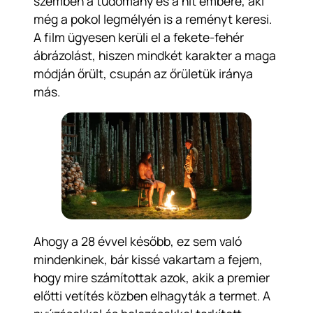
szemben a tudomány és a hit embere, aki
még a pokol legmélyén is a reményt keresi.
A film ügyesen kerüli el a fekete-fehér
ábrázolást, hiszen mindkét karakter a maga
módján őrült, csupán az őrületük iránya
más.
Ahogy a
28 évvel később
, ez sem való
mindenkinek, bár kissé vakartam a fejem,
hogy mire számítottak azok, akik a premier
előtti vetítés közben elhagyták a termet. A