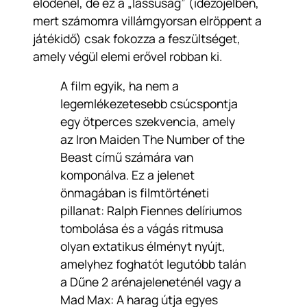
elődénél, de ez a „lassúság” (idézőjelben,
mert számomra villámgyorsan elröppent a
játékidő) csak fokozza a feszültséget,
amely végül elemi erővel robban ki.
A film egyik, ha nem a
legemlékezetesebb csúcspontja
egy ötperces szekvencia, amely
az Iron Maiden
The Number of the
Beast
című számára van
komponálva. Ez a jelenet
önmagában is filmtörténeti
pillanat: Ralph Fiennes delíriumos
tombolása és a vágás ritmusa
olyan extatikus élményt nyújt,
amelyhez foghatót legutóbb talán
a
Dűne 2
arénajeleneténél vagy a
Mad Max: A harag útja
egyes