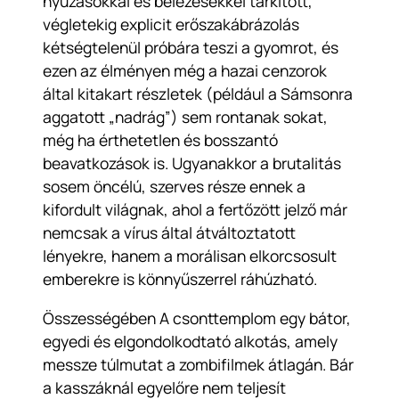
nyúzásokkal és belezésekkel tarkított,
végletekig explicit erőszakábrázolás
kétségtelenül próbára teszi a gyomrot, és
ezen az élményen még a hazai cenzorok
által kitakart részletek (például a Sámsonra
aggatott „nadrág”) sem rontanak sokat,
még ha érthetetlen és bosszantó
beavatkozások is. Ugyanakkor a brutalitás
sosem öncélú, szerves része ennek a
kifordult világnak, ahol a fertőzött jelző már
nemcsak a vírus által átváltoztatott
lényekre, hanem a morálisan elkorcsosult
emberekre is könnyűszerrel ráhúzható.
Összességében
A csonttemplom
egy bátor,
egyedi és elgondolkodtató alkotás, amely
messze túlmutat a zombifilmek átlagán. Bár
a kasszáknál egyelőre nem teljesít