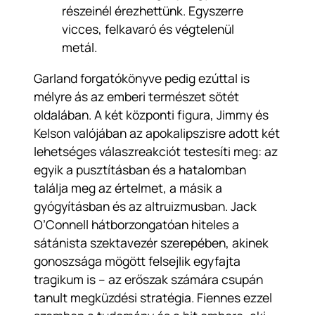
részeinél érezhettünk. Egyszerre
vicces, felkavaró és végtelenül
metál.
Garland forgatókönyve pedig ezúttal is
mélyre ás az emberi természet sötét
oldalában. A két központi figura, Jimmy és
Kelson valójában az apokalipszisre adott két
lehetséges válaszreakciót testesíti meg: az
egyik a pusztításban és a hatalomban
találja meg az értelmet, a másik a
gyógyításban és az altruizmusban. Jack
O’Connell hátborzongatóan hiteles a
sátánista szektavezér szerepében, akinek
gonoszsága mögött felsejlik egyfajta
tragikum is – az erőszak számára csupán
tanult megküzdési stratégia. Fiennes ezzel