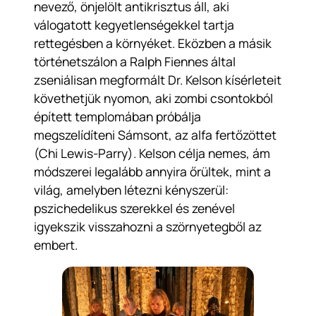
nevező, önjelölt antikrisztus áll, aki
válogatott kegyetlenségekkel tartja
rettegésben a környéket. Eközben a másik
történetszálon a Ralph Fiennes által
zseniálisan megformált Dr. Kelson kísérleteit
követhetjük nyomon, aki zombi csontokból
épített templomában próbálja
megszelídíteni Sámsont, az alfa fertőzöttet
(Chi Lewis-Parry). Kelson célja nemes, ám
módszerei legalább annyira őrültek, mint a
világ, amelyben létezni kényszerül:
pszichedelikus szerekkel és zenével
igyekszik visszahozni a szörnyetegből az
embert.