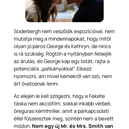
Soderbergh nem vesződik expozícióval, nem
mutatja meg a mindennapokat, hogy mitől
olyan jó páros George és Kathryn, de nincs
is rá szükség. Rögtön a nyitányban felsejlik
az árulás, és George kap egy listát, rajta a
potenciális „patkányokkal”. Elkezd
nyomozni, ám mivel kémekről van szó, nem
árt óvatosnak lenni.
Az elején le kell szögezni, hogy a Fekete
táska nem akciófilm, sokkal inkább vérbeli,
öreguras kémthriller, amit a párkapcsolati
éllel fűszereztek meg, szintén nem a bevett
módon.
Nem egy új Mr. és Mrs. Smith van