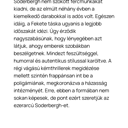
Soderbergh nem szokott fércmunkákat
kiadni, de az elmúlt néhány évben a
kiemelkedő darabokkal is adós volt. Egészen
idáig, a Fekete táska ugyanis a legjobb
időszakát idézi. Úgy érződik
nagyszabásúnak, hogy lényegében azt
látjuk, ahogy emberek szobákban
beszélgetnek. Mindezt feszültséggel,
humorral és autentikus stílussal karöltve. A
régi vágású kémthrillerek megidézése
mellett szintén frappánsan int be a
poligámiának, megkoronázva a házasság
intézményét. Erre, ebben a formában nem
sokan képesek, de pont ezért szeretjük az
ezerarcú Soderbergh-et.