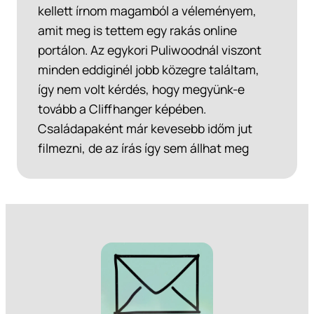
kellett írnom magamból a véleményem,
amit meg is tettem egy rakás online
portálon. Az egykori Puliwoodnál viszont
minden eddiginél jobb közegre találtam,
így nem volt kérdés, hogy megyünk-e
tovább a Cliffhanger képében.
Családapaként már kevesebb időm jut
filmezni, de az írás így sem állhat meg