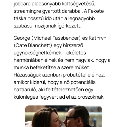
jobbára alacsonyabb költségvetésű,
streamingre gyártott darabbal. A Fekete
táska hosszú idő után a legnagyobb
szabású mozijának ígérkezett.
George (Michael Fassbender) és Kathryn
(Cate Blanchett) egy hírszerző
ügynökségnél kémek. Tökéletes
harmóniában élnek és nem hagyják, hogy a
munka befeketítse a szerelmüket.
Házasságuk azonban próbatétel elé néz,
amikor kiderül, hogy a nő potenciális
hazaáruló, aki feltételezhetően egy
különleges fegyvert ad el az oroszoknak.