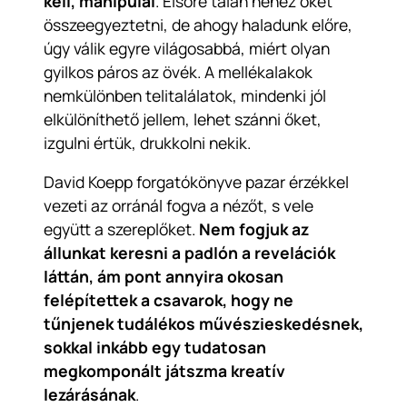
kell, manipulál
. Elsőre talán nehéz őket
összeegyeztetni, de ahogy haladunk előre,
úgy válik egyre világosabbá, miért olyan
gyilkos páros az övék. A mellékalakok
nemkülönben telitalálatok, mindenki jól
elkülöníthető jellem, lehet szánni őket,
izgulni értük, drukkolni nekik.
David Koepp forgatókönyve pazar érzékkel
vezeti az orránál fogva a nézőt, s vele
együtt a szereplőket.
Nem fogjuk az
állunkat keresni a padlón a revelációk
láttán, ám pont annyira okosan
felépítettek a csavarok, hogy ne
tűnjenek tudálékos művészieskedésnek,
sokkal inkább egy tudatosan
megkomponált játszma kreatív
lezárásának
.