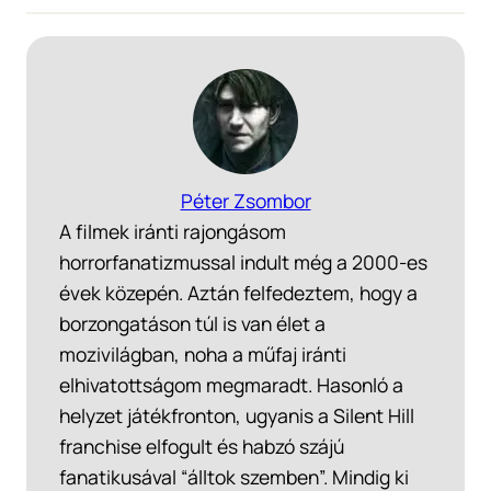
Péter Zsombor
A filmek iránti rajongásom
horrorfanatizmussal indult még a 2000-es
évek közepén. Aztán felfedeztem, hogy a
borzongatáson túl is van élet a
mozivilágban, noha a műfaj iránti
elhivatottságom megmaradt. Hasonló a
helyzet játékfronton, ugyanis a Silent Hill
franchise elfogult és habzó szájú
fanatikusával “álltok szemben”. Mindig ki