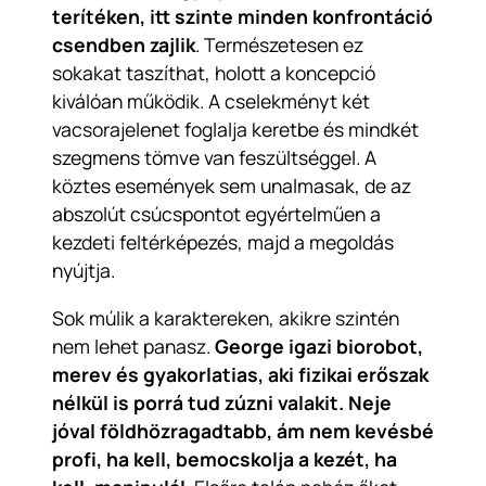
terítéken, itt szinte minden konfrontáció
csendben zajlik
. Természetesen ez
sokakat taszíthat, holott a koncepció
kiválóan működik. A cselekményt két
vacsorajelenet foglalja keretbe és mindkét
szegmens tömve van feszültséggel. A
köztes események sem unalmasak, de az
abszolút csúcspontot egyértelműen a
kezdeti feltérképezés, majd a megoldás
nyújtja.
Sok múlik a karaktereken, akikre szintén
nem lehet panasz.
George igazi biorobot,
merev és gyakorlatias, aki fizikai erőszak
nélkül is porrá tud zúzni valakit. Neje
jóval földhözragadtabb, ám nem kevésbé
profi, ha kell, bemocskolja a kezét, ha