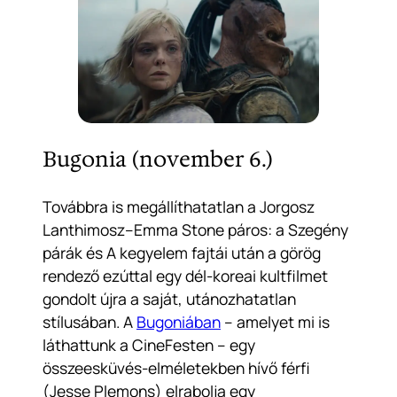
Bugonia (november 6.)
Továbbra is megállíthatatlan a Jorgosz
Lanthimosz–Emma Stone páros: a
Szegény
párák
és
A kegyelem fajtái
után a görög
rendező ezúttal egy dél-koreai kultfilmet
gondolt újra a saját, utánozhatatlan
stílusában. A
Bugoniában
– amelyet mi is
láthattunk a CineFesten – egy
összeesküvés-elméletekben hívő férfi
(Jesse Plemons) elrabolja egy