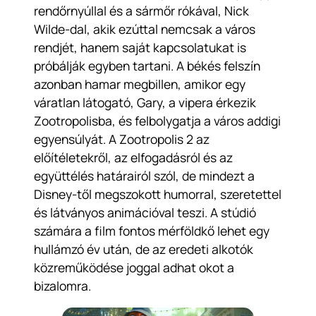
rendőrnyúllal és a sármőr rókával, Nick
Wilde-dal, akik ezúttal nemcsak a város
rendjét, hanem saját kapcsolatukat is
próbálják egyben tartani. A békés felszín
azonban hamar megbillen, amikor egy
váratlan látogató, Gary, a vipera érkezik
Zootropolisba, és felbolygatja a város addigi
egyensúlyát. A
Zootropolis 2
az
előítéletekről, az elfogadásról és az
együttélés határairól szól, de mindezt a
Disney-től megszokott humorral, szeretettel
és látványos animációval teszi. A stúdió
számára a film fontos mérföldkő lehet egy
hullámzó év után, de az eredeti alkotók
közreműködése joggal adhat okot a
bizalomra.