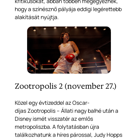
kritikusokat, abban többen megegyeznek,
hogy a színésznő pályája eddigi legérettebb
alakítását nyújtja.
Zootropolis 2 (november 27.)
Közel egy évtizeddel az Oscar-
díjas
Zootropolis – Állati nagy balhé
után a
Disney ismét visszatér az emlős
metropoliszba. A folytatásban újra
találkozhatunk a híres párossal, Judy Hopps