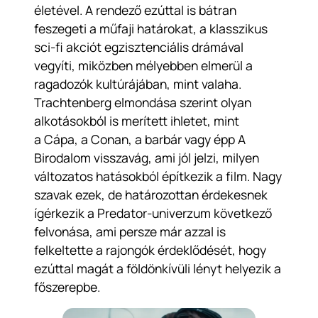
életével. A rendező ezúttal is bátran
feszegeti a műfaji határokat, a klasszikus
sci-fi akciót egzisztenciális drámával
vegyíti, miközben mélyebben elmerül a
ragadozók kultúrájában, mint valaha.
Trachtenberg elmondása szerint olyan
alkotásokból is merített ihletet, mint
a
Cápa
, a
Conan, a barbár
vagy épp
A
Birodalom visszavág
, ami jól jelzi, milyen
változatos hatásokból építkezik a film. Nagy
szavak ezek, de határozottan érdekesnek
ígérkezik a Predator-univerzum következő
felvonása, ami persze már azzal is
felkeltette a rajongók érdeklődését, hogy
ezúttal magát a földönkívüli lényt helyezik a
főszerepbe.