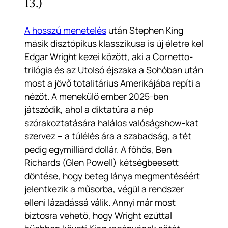
13.)
A hosszú menetelés
után Stephen King
másik disztópikus klasszikusa is új életre kel
Edgar Wright kezei között, aki a
Cornetto-
trilógia
és az
Utolsó éjszaka a Sohóban
után
most a jövő totalitárius Amerikájába repíti a
nézőt.
A menekülő ember
2025-ben
játszódik, ahol a diktatúra a nép
szórakoztatására halálos valóságshow-kat
szervez – a túlélés ára a szabadság, a tét
pedig egymilliárd dollár. A főhős, Ben
Richards (Glen Powell) kétségbeesett
döntése, hogy beteg lánya megmentéséért
jelentkezik a műsorba, végül a rendszer
elleni lázadássá válik. Annyi már most
biztosra vehető, hogy Wright ezúttal