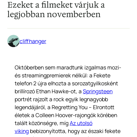
Ezeket a filmeket várjuk a
legjobban novemberben
cliffhanger
Októberben sem maradtunk izgalmas mozi-
és streamingpremierek nélkül: a
Fekete
telefon 2
újra elhozta a sorozatgyilkosként
brillírozó Ethan Hawke-ot, a
Springsteen
portrét rajzolt a rock egyik legnagyobb
legendájáról, a
Regretting You – Elrontott
életek
a Colleen Hoover-rajongók körében
talált közönségre, míg
Az utolsó
viking
bebizonyította, hogy az északi fekete