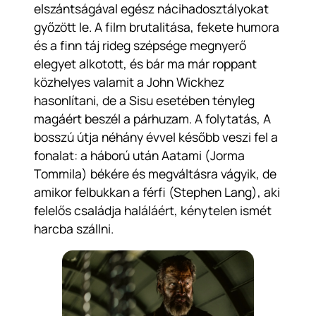
elszántságával egész nácihadosztályokat
győzött le. A film brutalitása, fekete humora
és a finn táj rideg szépsége megnyerő
elegyet alkotott, és bár ma már roppant
közhelyes valamit a John Wickhez
hasonlítani, de a Sisu esetében tényleg
magáért beszél a párhuzam. A folytatás,
A
bosszú útja
néhány évvel később veszi fel a
fonalat: a háború után Aatami (Jorma
Tommila) békére és megváltásra vágyik, de
amikor felbukkan a férfi (Stephen Lang), aki
felelős családja haláláért, kénytelen ismét
harcba szállni.