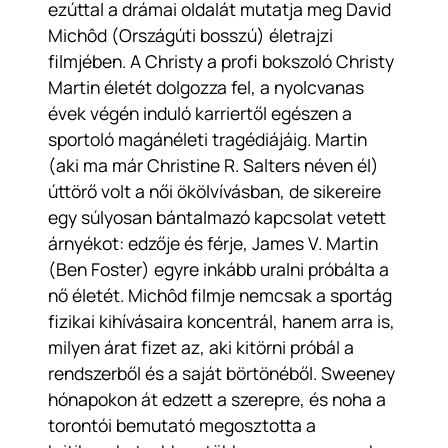
ezúttal a drámai oldalát mutatja meg David
Michôd (
Országúti bosszú
) életrajzi
filmjében. A
Christy
a profi bokszoló Christy
Martin életét dolgozza fel, a nyolcvanas
évek végén induló karriertől egészen a
sportoló magánéleti tragédiájáig. Martin
(aki ma már Christine R. Salters néven él)
úttörő volt a női ökölvívásban, de sikereire
egy súlyosan bántalmazó kapcsolat vetett
árnyékot: edzője és férje, James V. Martin
(Ben Foster) egyre inkább uralni próbálta a
nő életét. Michôd filmje nemcsak a sportág
fizikai kihívásaira koncentrál, hanem arra is,
milyen árat fizet az, aki kitörni próbál a
rendszerből és a saját börtönéből. Sweeney
hónapokon át edzett a szerepre, és noha a
torontói bemutató megosztotta a