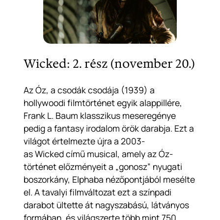
Wicked: 2. rész (november 20.)
Az
Óz, a csodák csodája
(1939) a
hollywoodi filmtörténet egyik alappillére,
Frank L. Baum klasszikus meseregénye
pedig a fantasy irodalom örök darabja. Ezt a
világot értelmezte újra a 2003-
as
Wicked
című musical, amely az Óz-
történet előzményeit a „gonosz” nyugati
boszorkány, Elphaba nézőpontjából mesélte
el. A tavalyi filmváltozat ezt a színpadi
darabot ültette át nagyszabású, látványos
formában, és világszerte több mint 750