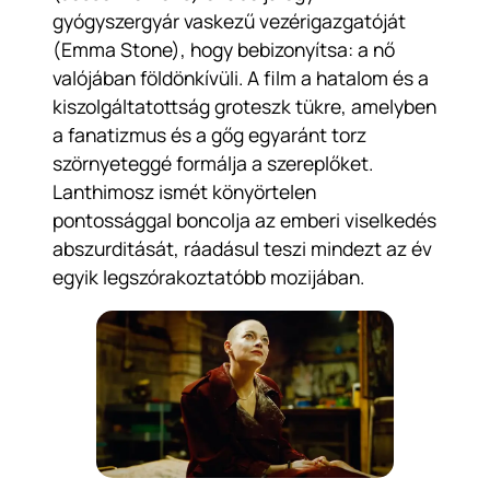
gyógyszergyár vaskezű vezérigazgatóját
(Emma Stone), hogy bebizonyítsa: a nő
valójában földönkívüli. A film a hatalom és a
kiszolgáltatottság groteszk tükre, amelyben
a fanatizmus és a gőg egyaránt torz
szörnyeteggé formálja a szereplőket.
Lanthimosz ismét könyörtelen
pontossággal boncolja az emberi viselkedés
abszurditását, ráadásul teszi mindezt az év
egyik legszórakoztatóbb mozijában.