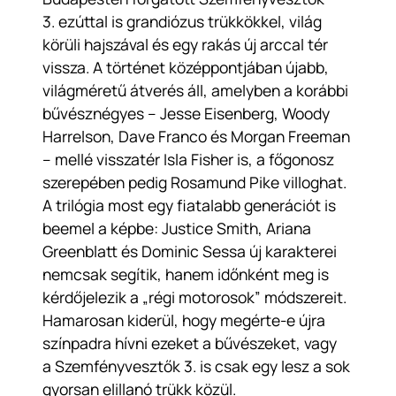
3.
ezúttal is grandiózus trükkökkel, világ
körüli hajszával és egy rakás új arccal tér
vissza. A történet középpontjában újabb,
világméretű átverés áll, amelyben a korábbi
bűvésznégyes – Jesse Eisenberg, Woody
Harrelson, Dave Franco és Morgan Freeman
– mellé visszatér Isla Fisher is, a főgonosz
szerepében pedig Rosamund Pike villoghat.
A trilógia most egy fiatalabb generációt is
beemel a képbe: Justice Smith, Ariana
Greenblatt és Dominic Sessa új karakterei
nemcsak segítik, hanem időnként meg is
kérdőjelezik a „régi motorosok” módszereit.
Hamarosan kiderül, hogy megérte-e újra
színpadra hívni ezeket a bűvészeket, vagy
a
Szemfényvesztők 3.
is csak egy lesz a sok
gyorsan elillanó trükk közül.