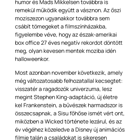
humor és Mads Mikkelsen továbbra is
remekül működik együtt a vásznon. Az őszi
moziszezon ugyanakkor továbbra sem
csábít tömegeket a filmszínházakba,
figyelembe véve, hogy az észak-amerikai
box office 27 éves negatív rekordot döntött
meg, olyan kevesen mentek moziba idén
halloweenkor.
Most azonban november következik, amely
még változatosabb felhozatallal kecsegtet:
visszatér a ragadozók univerzuma, lesz
megint Stephen King-adaptáció, új életre
kel Frankenstein, a bűvészek harmadszor is
összecsapnak, a
Sisu
főhőse ismét vért ont,
miközben a
Wicked
története lezárul, és az
év végéhez közeledve a Disney új animációs
filmje talán a családokat is sikeresen