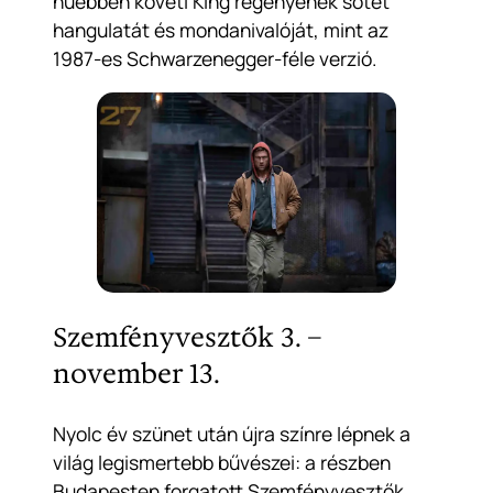
hűebben követi King regényének sötét
hangulatát és mondanivalóját, mint az
1987-es Schwarzenegger-féle verzió.
Szemfényvesztők 3. –
november 13.
Nyolc év szünet után újra színre lépnek a
világ legismertebb bűvészei: a részben
Budapesten forgatott
Szemfényvesztők