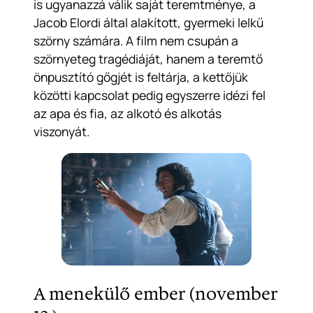
is ugyanazzá válik saját teremtménye, a
Jacob Elordi által alakított, gyermeki lelkű
szörny számára. A film nem csupán a
szörnyeteg tragédiáját, hanem a teremtő
önpusztító gőgjét is feltárja, a kettőjük
közötti kapcsolat pedig egyszerre idézi fel
az apa és fia, az alkotó és alkotás
viszonyát.
A menekülő ember (november