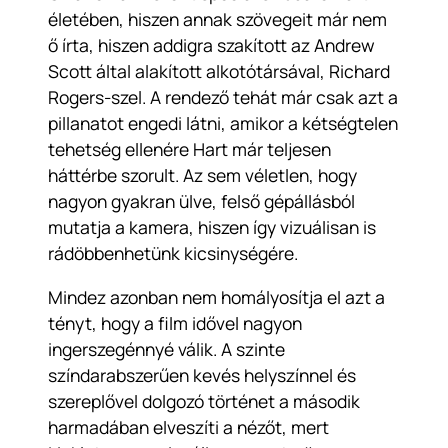
életében, hiszen annak szövegeit már nem
ő írta, hiszen addigra szakított az Andrew
Scott által alakított alkotótársával, Richard
Rogers-szel. A rendező tehát már csak azt a
pillanatot engedi látni, amikor a kétségtelen
tehetség ellenére Hart már teljesen
háttérbe szorult. Az sem véletlen, hogy
nagyon gyakran ülve, felső gépállásból
mutatja a kamera, hiszen így vizuálisan is
rádöbbenhetünk kicsinységére.
Mindez azonban nem homályosítja el azt a
tényt, hogy a film idővel nagyon
ingerszegénnyé válik. A szinte
színdarabszerűen kevés helyszínnel és
szereplővel dolgozó történet a második
harmadában elveszíti a nézőt, mert