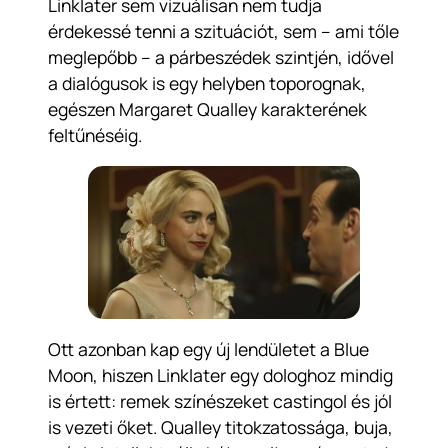
Linklater sem vizuálisan nem tudja
érdekessé tenni a szituációt, sem – ami tőle
meglepőbb – a párbeszédek szintjén, idővel
a dialógusok is egy helyben toporognak,
egészen Margaret Qualley karakterének
feltűnéséig.
Ott azonban kap egy új lendületet a Blue
Moon, hiszen Linklater egy dologhoz mindig
is értett: remek színészeket castingol és jól
is vezeti őket. Qualley titokzatossága, buja,