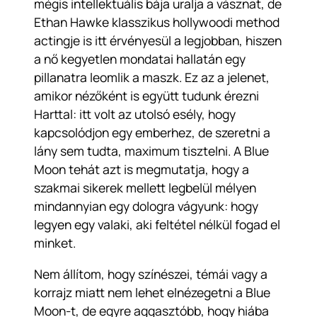
mégis intellektuális bája uralja a vásznat, de
Ethan Hawke klasszikus hollywoodi method
actingje is itt érvényesül a legjobban, hiszen
a nő kegyetlen mondatai hallatán egy
pillanatra leomlik a maszk. Ez az a jelenet,
amikor nézőként is együtt tudunk érezni
Harttal: itt volt az utolsó esély, hogy
kapcsolódjon egy emberhez, de szeretni a
lány sem tudta, maximum tisztelni. A Blue
Moon tehát azt is megmutatja, hogy a
szakmai sikerek mellett legbelül mélyen
mindannyian egy dologra vágyunk: hogy
legyen egy valaki, aki feltétel nélkül fogad el
minket.
Nem állítom, hogy színészei, témái vagy a
korrajz miatt nem lehet elnézegetni a Blue
Moon-t, de egyre aggasztóbb, hogy hiába