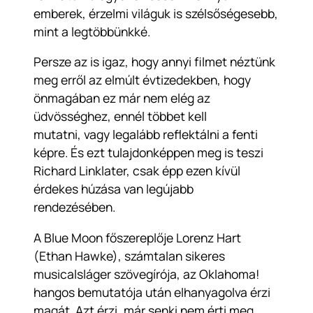
emberek, érzelmi világuk is szélsőségesebb,
mint a legtöbbünkké.
Persze az is igaz, hogy annyi filmet néztünk
meg erről az elmúlt évtizedekben, hogy
önmagában ez már nem elég az
üdvösséghez, ennél többet kell
mutatni, vagy legalább reflektálni a fenti
képre. És ezt tulajdonképpen meg is teszi
Richard Linklater, csak épp ezen kívül
érdekes húzása van legújabb
rendezésében.
A Blue Moon főszereplője Lorenz Hart
(Ethan Hawke), számtalan sikeres
musicalsláger szövegírója, az Oklahoma!
hangos bemutatója után elhanyagolva érzi
magát. Azt érzi, már senki nem érti meg,