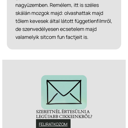
nagyüzemben. Remélem, itt is széles
skálán mozgok majd: olvashattak majd
tőlem kevesek által látott függetlenfilmről,
de szenvedélyesen ecsetelem majd
valamelyik sitcom fun factjeit is.
SZERETNÉL ÉRTESÜLNI A
LEGÚJABB CIKKEINKRŐL?
FELIRATKOZOM