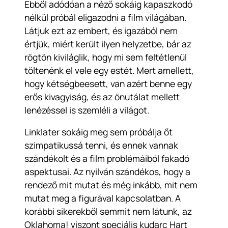
Ebből adódóan a néző sokáig kapaszkodó
nélkül próbál eligazodni a film világában.
Látjuk ezt az embert, és igazából nem
értjük, miért került ilyen helyzetbe, bár az
rögtön kiviláglik, hogy mi sem feltétlenül
töltenénk el vele egy estét. Mert amellett,
hogy kétségbeesett, van azért benne egy
erős kivagyiság, és az önutálat mellett
lenézéssel is szemléli a világot.
Linklater sokáig meg sem próbálja őt
szimpatikussá tenni, és ennek vannak
szándékolt és a film problémáiból fakadó
aspektusai. Az nyilván szándékos, hogy a
rendező mit mutat és még inkább, mit nem
mutat meg a figurával kapcsolatban. A
korábbi sikerekből semmit nem látunk, az
Oklahoma! viszont speciális kudarc Hart