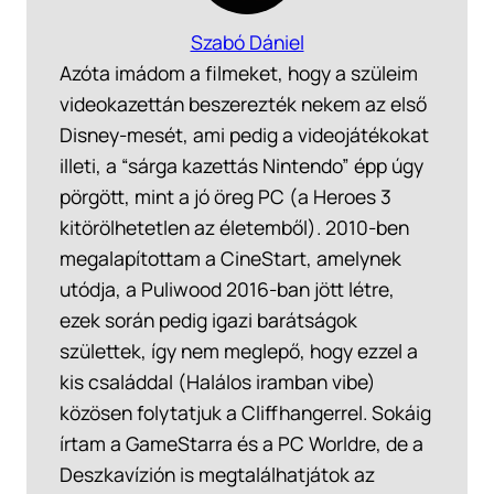
Szabó Dániel
Azóta imádom a filmeket, hogy a szüleim
videokazettán beszerezték nekem az első
Disney-mesét, ami pedig a videojátékokat
illeti, a “sárga kazettás Nintendo” épp úgy
pörgött, mint a jó öreg PC (a Heroes 3
kitörölhetetlen az életemből). 2010-ben
megalapítottam a CineStart, amelynek
utódja, a Puliwood 2016-ban jött létre,
ezek során pedig igazi barátságok
születtek, így nem meglepő, hogy ezzel a
kis családdal (Halálos iramban vibe)
közösen folytatjuk a Cliffhangerrel. Sokáig
írtam a GameStarra és a PC Worldre, de a
Deszkavízión is megtalálhatjátok az