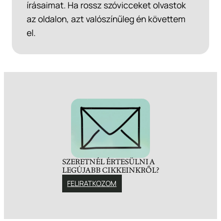
írásaimat. Ha rossz szóvicceket olvastok
az oldalon, azt valószínűleg én követtem
el.
SZERETNÉL ÉRTESÜLNI A
LEGÚJABB CIKKEINKRŐL?
FELIRATKOZOM