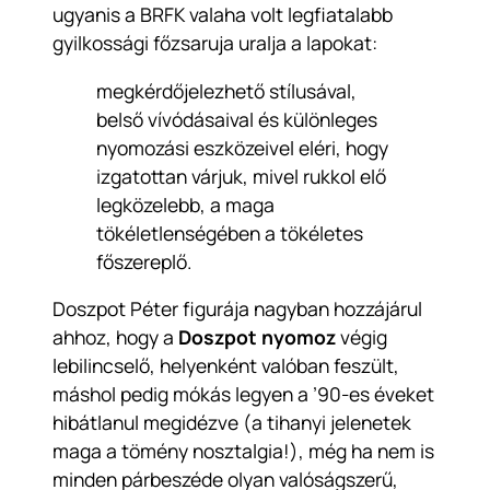
ugyanis a BRFK valaha volt legfiatalabb
gyilkossági főzsaruja uralja a lapokat:
megkérdőjelezhető stílusával,
belső vívódásaival és különleges
nyomozási eszközeivel eléri, hogy
izgatottan várjuk, mivel rukkol elő
legközelebb, a maga
tökéletlenségében a tökéletes
főszereplő.
Doszpot Péter figurája nagyban hozzájárul
ahhoz, hogy a
Doszpot nyomoz
végig
lebilincselő, helyenként valóban feszült,
máshol pedig mókás legyen a ’90-es éveket
hibátlanul megidézve (a tihanyi jelenetek
maga a tömény nosztalgia!), még ha nem is
minden párbeszéde olyan valóságszerű,