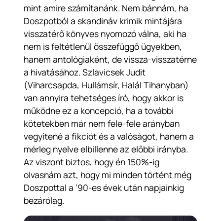
mint amire számítanánk. Nem bánnám, ha
Doszpotból a skandináv krimik mintájára
visszatérő könyves nyomozó válna, aki ha
nem is feltétlenül összefüggő ügyekben,
hanem antológiaként, de vissza-visszatérne
a hivatásához. Szlavicsek Judit
(Viharcsapda, Hullámsír, Halál Tihanyban)
van annyira tehetséges író, hogy akkor is
működne ez a koncepció, ha a további
kötetekben már nem fele-fele arányban
vegyítené a fikciót és a valóságot, hanem a
mérleg nyelve elbillenne az előbbi irányba.
Az viszont biztos, hogy én 150%-ig
olvasnám azt, hogy mi minden történt még
Doszpottal a ’90-es évek után napjainkig
bezárólag.