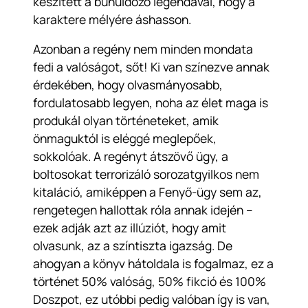
készített a bűnüldöző legendával, hogy a
karaktere mélyére áshasson.
Azonban a regény nem minden mondata
fedi a valóságot, sőt! Ki van színezve annak
érdekében, hogy olvasmányosabb,
fordulatosabb legyen, noha az élet maga is
produkál olyan történeteket, amik
önmaguktól is eléggé meglepőek,
sokkolóak. A regényt átszövő ügy, a
boltosokat terrorizáló sorozatgyilkos nem
kitaláció, amiképpen a Fenyő-ügy sem az,
rengetegen hallottak róla annak idején –
ezek adják azt az illúziót, hogy amit
olvasunk, az a színtiszta igazság. De
ahogyan a könyv hátoldala is fogalmaz, ez a
történet 50% valóság, 50% fikció és 100%
Doszpot, ez utóbbi pedig valóban így is van,