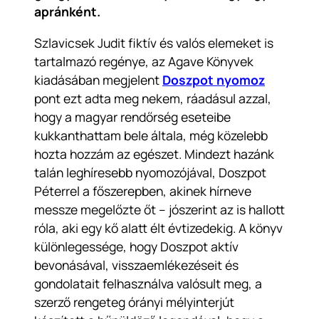
apránként.
Szlavicsek Judit fiktív és valós elemeket is
tartalmazó regénye, az Agave Könyvek
kiadásában megjelent
Doszpot nyomoz
pont ezt adta meg nekem, ráadásul azzal,
hogy a magyar rendőrség eseteibe
kukkanthattam bele általa, még közelebb
hozta hozzám az egészet. Mindezt hazánk
talán leghíresebb nyomozójával, Doszpot
Péterrel a főszerepben, akinek hírneve
messze megelőzte őt – jószerint az is hallott
róla, aki egy kő alatt élt évtizedekig. A könyv
különlegessége, hogy Doszpot aktív
bevonásával, visszaemlékezéseit és
gondolatait felhasználva valósult meg, a
szerző rengeteg órányi mélyinterjút