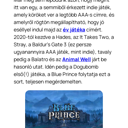
itt van egy, a semmiből érkezett indie játék,
amely köröket ver a legtöbb AAA-s címre, és
amelyről rögtön megállapítható, hogy jó
eséllyel indul majd az
év játéka
címért.
2020-tól kezdve a
Hades
, az
It Takes Two
, a
Stray
, a
Baldur’s Gate 3
(ez persze
ugyanannyira AAA játék, mint indie), tavaly
pedig a
Balatro
és az
Animal Well
járt be
hasonló utat. Idén pedig a Dogubomb
első(!) játéka, a
Blue Prince
folytatja ezt a
sort, teljesen megérdemelten.