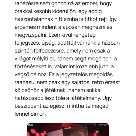
ránézésre sem gondolná az ember, hogy
órákkal később kiderüljön, egy addig
haszontalannak hitt szoba is titkot rejt. Így
érdemes mindent alaposan megnézni és
megvizsgálni. Ezen kívül rengeteg
feljegyzés, újság, adatfájl vár ránk a házban
szintén felfedezésre, amely nem csak a
világot mélyíti el, hanem segít megérteni a
történéseket is, valamint közelebb jutni a
végső célhoz. Ez a jegyzetelős megoldás
ráadásul nem csak egy sajátos, retro érzést
kölcsönöz a játéknak, hanem sokkal
hatásosabb lesz tőle a játékélmény. Úgy
beszippant az egész, mintha te magad
lennél Simon.