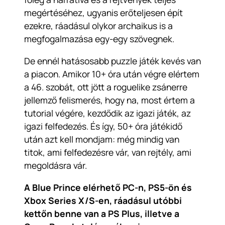
megértéséhez, ugyanis erőteljesen épít
ezekre, ráadásul olykor archaikus is a
megfogalmazása egy-egy szövegnek.
De ennél hatásosabb puzzle játék kevés van
a piacon. Amikor 10+ óra után végre elértem
a 46. szobát, ott jött a roguelike zsánerre
jellemző felismerés, hogy na, most értem a
tutorial végére, kezdődik az igazi játék, az
igazi felfedezés. És így, 50+ óra játékidő
után azt kell mondjam: még mindig van
titok, ami felfedezésre vár, van rejtély, ami
megoldásra vár.
A Blue Prince elérhető PC-n, PS5-ön és
Xbox Series X/S-en, ráadásul utóbbi
kettőn benne van a PS Plus, illetve a