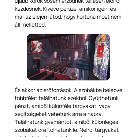
újabb körök sosem érződnek teljesen elölről
kezdésnek. Kivéve persze, amikor igen, és
már az elején látod, hogy Fortuna most nem
áll melletted.
És akkor az erőforrások. A szobákba belépve
többfélét találhatunk ezekből. Gyűjthetünk
pénzt, amiből különféle tárgyakat, vagy
segítségeket vehetünk arra a napra.
Találhatunk gyémántot, amiből különleges
szobákat draftolhatunk le. Néhol tárgyakat