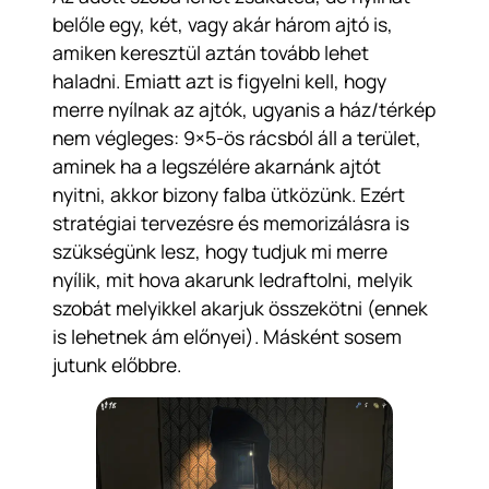
belőle egy, két, vagy akár három ajtó is,
amiken keresztül aztán tovább lehet
haladni. Emiatt azt is figyelni kell, hogy
merre nyílnak az ajtók, ugyanis a ház/térkép
nem végleges: 9×5-ös rácsból áll a terület,
aminek ha a legszélére akarnánk ajtót
nyitni, akkor bizony falba ütközünk. Ezért
stratégiai tervezésre és memorizálásra is
szükségünk lesz, hogy tudjuk mi merre
nyílik, mit hova akarunk ledraftolni, melyik
szobát melyikkel akarjuk összekötni (ennek
is lehetnek ám előnyei). Másként sosem
jutunk előbbre.