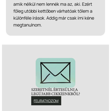
amik nélkül nem lennék ma az, aki. Ezért
főleg utóbbi kettőben várhatóak tőlem a
különféle írások. Addig már csak írni kéne
megtanulnom.
SZERETNÉL ÉRTESÜLNI A
LEGÚJABB CIKKEINKRŐL?
FELIRATKOZOM