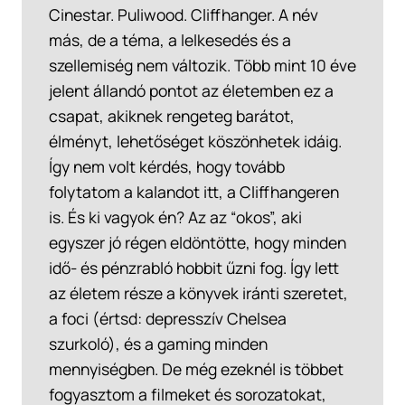
Cinestar. Puliwood. Cliffhanger. A név
más, de a téma, a lelkesedés és a
szellemiség nem változik. Több mint 10 éve
jelent állandó pontot az életemben ez a
csapat, akiknek rengeteg barátot,
élményt, lehetőséget köszönhetek idáig.
Így nem volt kérdés, hogy tovább
folytatom a kalandot itt, a Cliffhangeren
is. És ki vagyok én? Az az “okos”, aki
egyszer jó régen eldöntötte, hogy minden
idő- és pénzrabló hobbit űzni fog. Így lett
az életem része a könyvek iránti szeretet,
a foci (értsd: depresszív Chelsea
szurkoló), és a gaming minden
mennyiségben. De még ezeknél is többet
fogyasztom a filmeket és sorozatokat,