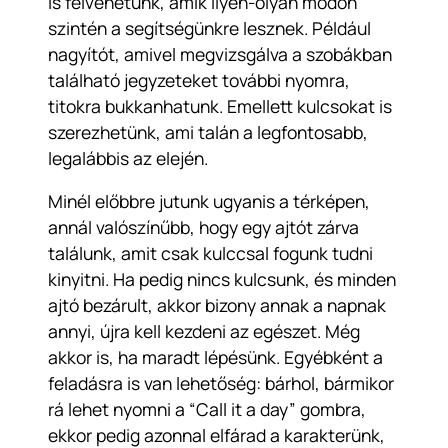
is felvehetünk, amik ilyen-olyan módon
szintén a segítségünkre lesznek. Például
nagyítót, amivel megvizsgálva a szobákban
található jegyzeteket további nyomra,
titokra bukkanhatunk. Emellett kulcsokat is
szerezhetünk, ami talán a legfontosabb,
legalábbis az elején.
Minél előbbre jutunk ugyanis a térképen,
annál valószínűbb, hogy egy ajtót zárva
találunk, amit csak kulccsal fogunk tudni
kinyitni. Ha pedig nincs kulcsunk, és minden
ajtó bezárult, akkor bizony annak a napnak
annyi, újra kell kezdeni az egészet. Még
akkor is, ha maradt lépésünk. Egyébként a
feladásra is van lehetőség: bárhol, bármikor
rá lehet nyomni a “Call it a day” gombra,
ekkor pedig azonnal elfárad a karakterünk,