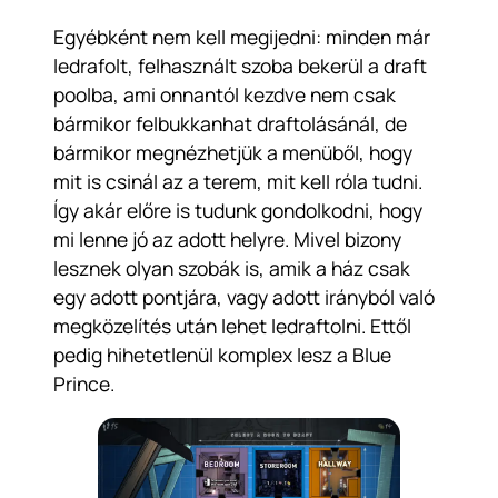
Egyébként nem kell megijedni: minden már
ledrafolt, felhasznált szoba bekerül a draft
poolba, ami onnantól kezdve nem csak
bármikor felbukkanhat draftolásánál, de
bármikor megnézhetjük a menüből, hogy
mit is csinál az a terem, mit kell róla tudni.
Így akár előre is tudunk gondolkodni, hogy
mi lenne jó az adott helyre. Mivel bizony
lesznek olyan szobák is, amik a ház csak
egy adott pontjára, vagy adott irányból való
megközelítés után lehet ledraftolni. Ettől
pedig hihetetlenül komplex lesz a
Blue
Prince
.