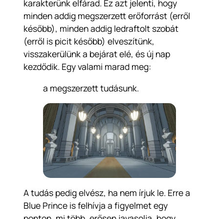
karakterünk elfárad. Ez azt jelenti, hogy
minden addig megszerzett erőforrást (erről
később), minden addig ledraftolt szobát
(erről is picit később) elveszítünk,
visszakerülünk a bejárat elé, és új nap
kezdődik. Egy valami marad meg:
a megszerzett tudásunk.
A tudás pedig elvész, ha nem írjuk le. Erre a
Blue Prince
is felhívja a figyelmet egy
ponton, mi több, erősen javasolja, hogy