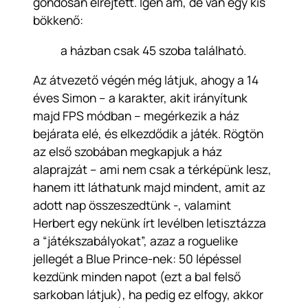
gondosan elrejtett. Igen ám, de van egy kis
bökkenő:
a házban csak 45 szoba található.
Az átvezető végén még látjuk, ahogy a 14
éves Simon – a karakter, akit irányítunk
majd FPS módban – megérkezik a ház
bejárata elé, és elkezdődik a játék. Rögtön
az első szobában megkapjuk a ház
alaprajzát – ami nem csak a térképünk lesz,
hanem itt láthatunk majd mindent, amit az
adott nap összeszedtünk -, valamint
Herbert egy nekünk írt levélben letisztázza
a “játékszabályokat”, azaz a roguelike
jellegét a Blue Prince-nek: 50 lépéssel
kezdünk minden napot (ezt a bal felső
sarkoban látjuk), ha pedig ez elfogy, akkor