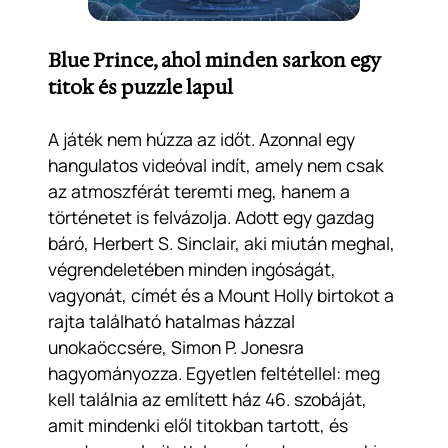
Blue Prince, ahol minden sarkon egy
titok és puzzle lapul
A játék nem húzza az időt. Azonnal egy
hangulatos videóval indít, amely nem csak
az atmoszférát teremti meg, hanem a
történetet is felvázolja. Adott egy gazdag
báró, Herbert S. Sinclair, aki miután meghal,
végrendeletében minden ingóságát,
vagyonát, címét és a Mount Holly birtokot a
rajta található hatalmas házzal
unokaöccsére, Simon P. Jonesra
hagyományozza. Egyetlen feltétellel: meg
kell találnia az említett ház 46. szobáját,
amit mindenki elől titokban tartott, és