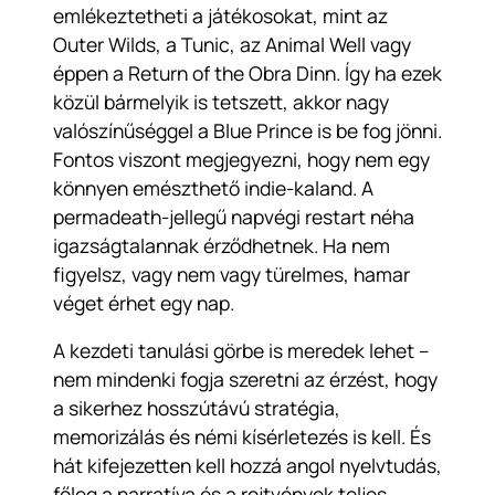
emlékeztetheti a játékosokat, mint az
Outer Wilds
, a
Tunic
, az
Animal Well
vagy
éppen a
Return of the Obra Dinn
. Így ha ezek
közül bármelyik is tetszett, akkor nagy
valószínűséggel a
Blue Prince
is be fog jönni.
Fontos viszont megjegyezni, hogy nem egy
könnyen emészthető indie-kaland. A
permadeath-jellegű napvégi restart néha
igazságtalannak érződhetnek. Ha nem
figyelsz, vagy nem vagy türelmes, hamar
véget érhet egy nap.
A kezdeti tanulási görbe is meredek lehet –
nem mindenki fogja szeretni az érzést, hogy
a sikerhez hosszútávú stratégia,
memorizálás és némi kísérletezés is kell. És
hát kifejezetten kell hozzá angol nyelvtudás,
főleg a narratíva és a rejtvények teljes