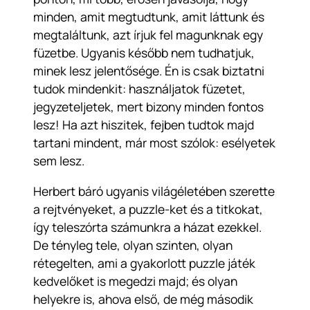
minden, amit megtudtunk, amit láttunk és
megtaláltunk, azt írjuk fel magunknak egy
füzetbe. Ugyanis később nem tudhatjuk,
minek lesz jelentősége. Én is csak biztatni
tudok mindenkit: használjatok füzetet,
jegyzeteljetek, mert bizony minden fontos
lesz! Ha azt hiszitek, fejben tudtok majd
tartani mindent, már most szólok: esélyetek
sem lesz.
Herbert báró ugyanis világéletében szerette
a rejtvényeket, a puzzle-ket és a titkokat,
így teleszórta számunkra a házat ezekkel.
De tényleg tele, olyan szinten, olyan
rétegelten, ami a gyakorlott puzzle játék
kedvelőket is megedzi majd; és olyan
helyekre is, ahova első, de még második