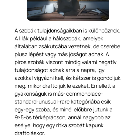
A szobák tulajdonságaikban is különböznek.
A lilák például a hálószobák, amelyek
általában zsákutcába vezetnek, de cserébe
plusz lépést vagy más jóságot adnak. A
piros szobák viszont mindig valami negatív
tulajdonságot adnak arra a napra, így
azokkal vigyázni kell, és kétszer is gondoljuk
meg, mikor draftoljuk le ezeket. Emellett a
gyakoriságuk is más: commonplace-
standard-unusual-rare kategóriába esik
egy-egy szoba, és minél előbbre jutunk a
9×5-ös térképrácson, annál nagyobb az
esélye, hogy egy ritka szobát kapunk
draftoláskor.