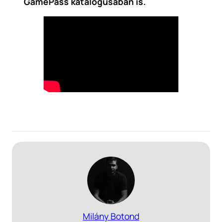
GamePass katalógusában is.
Milány Botond