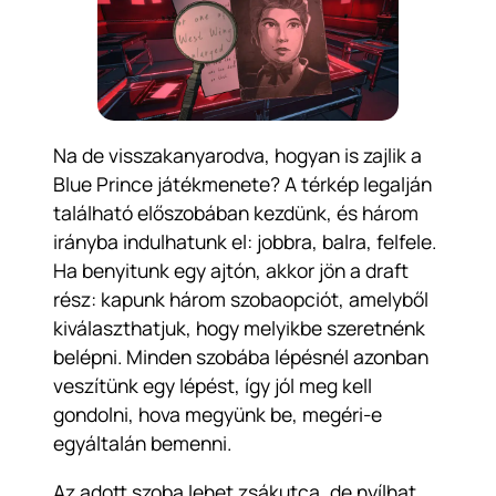
Na de visszakanyarodva, hogyan is zajlik a
Blue Prince
játékmenete? A térkép legalján
található előszobában kezdünk, és három
irányba indulhatunk el: jobbra, balra, felfele.
Ha benyitunk egy ajtón, akkor jön a draft
rész: kapunk három szobaopciót, amelyből
kiválaszthatjuk, hogy melyikbe szeretnénk
belépni. Minden szobába lépésnél azonban
veszítünk egy lépést, így jól meg kell
gondolni, hova megyünk be, megéri-e
egyáltalán bemenni.
Az adott szoba lehet zsákutca, de nyílhat