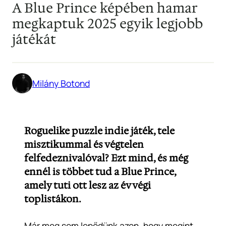
A Blue Prince képében hamar
megkaptuk 2025 egyik legjobb
játékát
Milány Botond
Roguelike puzzle indie játék, tele
misztikummal és végtelen
felfedeznivalóval? Ezt mind, és még
ennél is többet tud a Blue Prince,
amely tuti ott lesz az év végi
toplistákon.
Már meg sem lepődünk azon, hogy megint