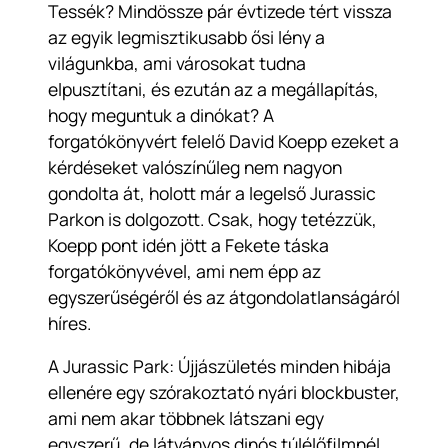
Tessék? Mindössze pár évtizede tért vissza
az egyik legmisztikusabb ősi lény a
világunkba, ami városokat tudna
elpusztítani, és ezután az a megállapítás,
hogy meguntuk a dinókat? A
forgatókönyvért felelő David Koepp ezeket a
kérdéseket valószínűleg nem nagyon
gondolta át, holott már a legelső Jurassic
Parkon is dolgozott. Csak, hogy tetézzük,
Koepp pont idén jött a Fekete táska
forgatókönyvével, ami nem épp az
egyszerűségéről és az átgondolatlanságáról
híres.
A Jurassic Park: Újjászületés minden hibája
ellenére egy szórakoztató nyári blockbuster,
ami nem akar többnek látszani egy
egyszerű, de látványos dinós túlélőfilmnél.