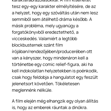
tesz egy-egy karakter elmélyítésére, de az
a helyzet, hogy egy szóváltás után nem lesz
semmiből sem átélhető dráma később. A
másik probléma, mely ugyanúgy a
forgatókönyvből eredeztethető, a
vicceskedés. Valamiért a legtöbb
blockbusternek szánt film
írójában/rendezőjében/producerében ott
van a kényszer, hogy mindenáron kell a
történetbe egy comic relief-figura, aki ha
kell indokolatlan helyzetekben is poénkodik,
csak hogy feldobja a hangulatot egy feszült
jelenetsort követően. Tökéletesen
meglennénk nélküle.
A film elején még elhangzik egy olyan állítás
is, hogy az emberek ráuntak a dinókra.