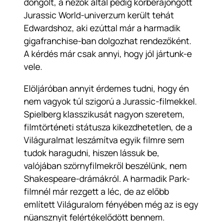
döngölt, a nézők által pedig körberajongott
Jurassic World-univerzum került tehát
Edwardshoz, aki ezúttal már a harmadik
gigafranchise-ban dolgozhat rendezőként.
A kérdés már csak annyi, hogy jól jártunk-e
vele.
Elöljáróban annyit érdemes tudni, hogy én
nem vagyok túl szigorú a Jurassic-filmekkel.
Spielberg klasszikusát nagyon szeretem,
filmtörténeti státusza kikezdhetetlen, de a
Világuralmat leszámítva egyik filmre sem
tudok haragudni, hiszen lássuk be,
valójában szörnyfilmekről beszélünk, nem
Shakespeare-drámákról. A harmadik Park-
filmnél már rezgett a léc, de az előbb
említett Világuralom fényében még az is egy
nüansznyit felértékelődött bennem.