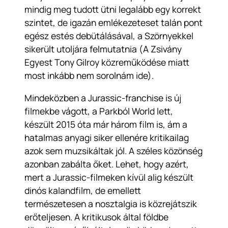
mindig meg tudott ütni legalább egy korrekt
szintet, de igazán emlékezeteset talán pont
egész estés debütálásával, a Szörnyekkel
sikerült utoljára felmutatnia (A Zsivány
Egyest Tony Gilroy közreműködése miatt
most inkább nem sorolnám ide).
Mindeközben a Jurassic-franchise is új
filmekbe vágott, a Parkból World lett,
készült 2015 óta már három film is, ám a
hatalmas anyagi siker ellenére kritikailag
azok sem muzsikáltak jól. A széles közönség
azonban zabálta őket. Lehet, hogy azért,
mert a Jurassic-filmeken kívül alig készült
dinós kalandfilm, de emellett
természetesen a nosztalgia is közrejátszik
erőteljesen. A kritikusok által földbe