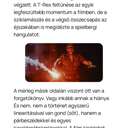
végzett. A T-Rex feltűnése az egyik
legfeszültebb momentum a filmben, de a
sziklamászás és a végső összecsapás az
éjszakában is megidézte a spielbergi
hangulatot.
A mérleg másik oldalán viszont ott van a
forgatókönyv. Vagy inkább annak a hiánya.
És nem, nem a történet egyszerű
linearitásával van gond (sőt), hanem a
párbeszédekkel és egyes
karakterábrázolásokkal. A film kísérletet