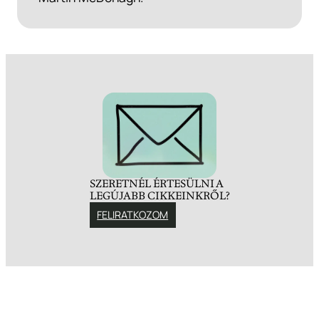
SZERETNÉL ÉRTESÜLNI A
LEGÚJABB CIKKEINKRŐL?
FELIRATKOZOM