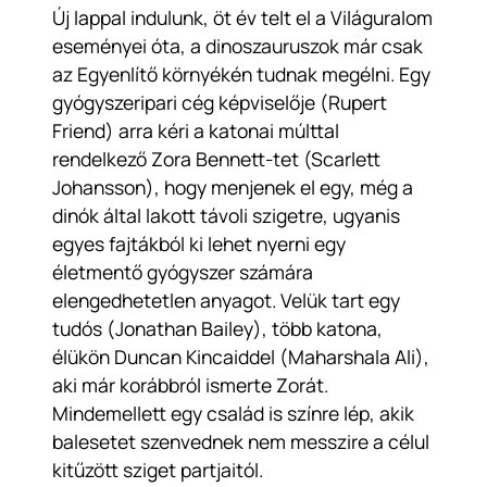
Új lappal indulunk, öt év telt el a Világuralom
eseményei óta, a dinoszauruszok már csak
az Egyenlítő környékén tudnak megélni. Egy
gyógyszeripari cég képviselője (Rupert
Friend) arra kéri a katonai múlttal
rendelkező Zora Bennett-tet (Scarlett
Johansson), hogy menjenek el egy, még a
dinók által lakott távoli szigetre, ugyanis
egyes fajtákból ki lehet nyerni egy
életmentő gyógyszer számára
elengedhetetlen anyagot. Velük tart egy
tudós (Jonathan Bailey), több katona,
élükön Duncan Kincaiddel (Maharshala Ali),
aki már korábbról ismerte Zorát.
Mindemellett egy család is színre lép, akik
balesetet szenvednek nem messzire a célul
kitűzött sziget partjaitól.