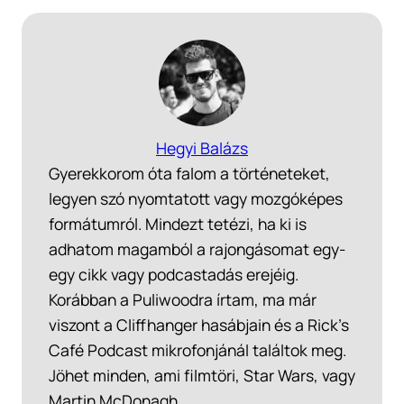
Hegyi Balázs
Gyerekkorom óta falom a történeteket,
legyen szó nyomtatott vagy mozgóképes
formátumról. Mindezt tetézi, ha ki is
adhatom magamból a rajongásomat egy-
egy cikk vagy podcastadás erejéig.
Korábban a Puliwoodra írtam, ma már
viszont a Cliffhanger hasábjain és a Rick’s
Café Podcast mikrofonjánál találtok meg.
Jöhet minden, ami filmtöri, Star Wars, vagy
Martin McDonagh.